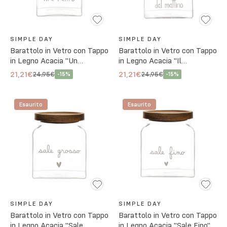
SIMPLE DAY
SIMPLE DAY
Barattolo in Vetro con Tappo
Barattolo in Vetro con Tappo
in Legno Acacia "Un
in Legno Acacia "Il
Biscotto Tira L'altro"
Buongiorno Si Vede dal
21,21€
21,21€
24,95€
24,95€
-
15
%
-
15
%
Mattino"
Esaurito
Esaurito
SIMPLE DAY
SIMPLE DAY
Barattolo in Vetro con Tappo
Barattolo in Vetro con Tappo
in Legno Acacia "Sale
in Legno Acacia "Sale Fino"