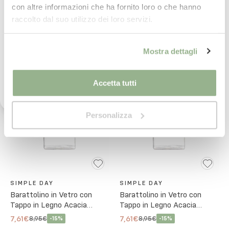
con altre informazioni che ha fornito loro o che hanno
SIMPLE DAY
SIMPLE DAY
Iscrivimi
raccolto dal suo utilizzo dei loro servizi.
Barattolino in Vetro con
Barattolino in Vetro con
Tappo in Legno Acacia "La
Tappo in Legno Acacia
Ho letto il testo dell'informativa presente nella
Felicità E' Stare Insieme"
"L'Ingrediente Segreto"
Mostra dettagli
7,61€
7,61€
8,95€
8,95€
-
15
%
-
15
%
vostra Privacy Policy ed acconsento al
trattamento dei miei dati personali per l'invio di
comunicazioni tramite newsletter.
Accetta tutti
Personalizza
SIMPLE DAY
SIMPLE DAY
Barattolino in Vetro con
Barattolino in Vetro con
Tappo in Legno Acacia
Tappo in Legno Acacia
"Peperoncino"
"Rosmarino"
7,61€
7,61€
8,95€
8,95€
-
15
%
-
15
%