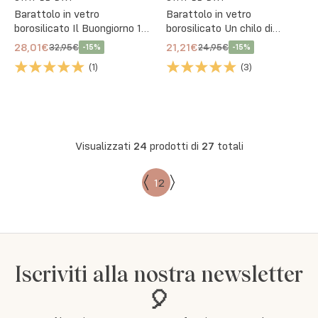
Barattolo in vetro
Barattolo in vetro
borosilicato Il Buongiorno 15
borosilicato Un chilo di
cm
Zucchero 12 cm
28,01€
21,21€
32,95€
24,95€
-
15
%
-
15
%
(
1
)
(
3
)
Visualizzati
24
prodotti di
27
totali
1
2
Iscriviti alla nostra newsletter
🎈