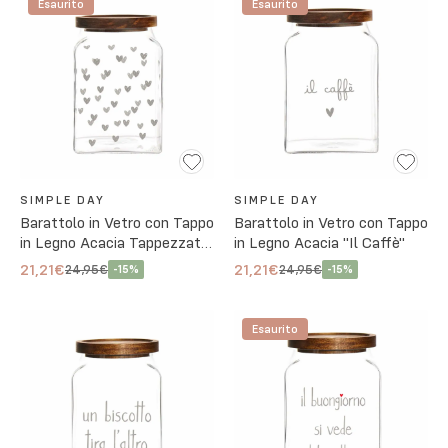
Esaurito
Esaurito
SIMPLE DAY
SIMPLE DAY
Barattolo in Vetro con Tappo
Barattolo in Vetro con Tappo
in Legno Acacia Tappezzato
in Legno Acacia "Il Caffè"
Cuori
21,21€
21,21€
24,95€
24,95€
-
15
%
-
15
%
Esaurito