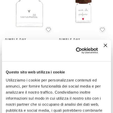
SIMPLE DAY
SIMPLE DAY
Barattolo in Vetro con Tappo
Barattolino in Vetro con
in Legno Acacia "Caramelle"
Tappo in Legno Acacia
"Senti Che Profumo"
18,66€
7,61€
21,95€
8,95€
-
15
%
-
15
%
Ricevi uno sconto del 10% sul
Questo sito web utilizza i cookie
Esaurito
tuo prossimo ordine
Utilizziamo i cookie per personalizzare contenuti ed
annunci, per fornire funzionalità dei social media e per
analizzare il nostro traffico. Condividiamo inoltre
Iscriviti subito alla nostra newsletter
informazioni sul modo in cui utilizza il nostro sito con i
nostri partner che si occupano di analisi dei dati web,
La tua email
pubblicità e social media, i quali potrebbero combinarle