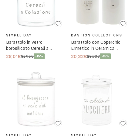
SIMPLE DAY
BASTION COLLECTIONS
Barattolo in vetro
Barattolo con Coperchio
borosilicato Cereali a
Ermetico in Ceramica
Colazione 15 cm
h14,5x11 cm - 2 Varianti
28,01€
20,32€
32,95€
23,90€
-
15
%
-
15
%
SIMPLE DAY
SIMPLE DAY