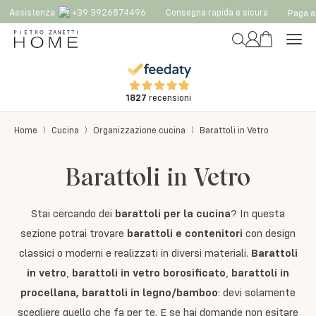
Assistenza
+39 3926874496
Consegna rapida e sicura
Paga a 
1827
recensioni
Home
Cucina
Organizzazione cucina
Barattoli in Vetro
Barattoli in Vetro
Stai cercando dei
barattoli per la cucina
? In questa
sezione potrai trovare
barattoli e contenitori
con design
classici o moderni e realizzati in diversi materiali.
Barattoli
in vetro
,
barattoli in
vetro borosificato
,
barattoli in
procellana, barattoli in legno/bamboo
: devi solamente
scegliere quello che fa per te. E se hai domande non esitare