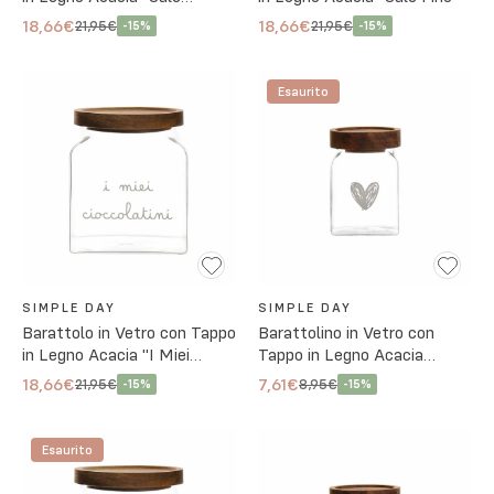
Grosso"
18,66€
18,66€
21,95€
21,95€
-
15
%
-
15
%
Esaurito
SIMPLE DAY
SIMPLE DAY
Barattolo in Vetro con Tappo
Barattolino in Vetro con
in Legno Acacia "I Miei
Tappo in Legno Acacia
Cioccolatini"
"Cuore"
18,66€
7,61€
21,95€
8,95€
-
15
%
-
15
%
Esaurito