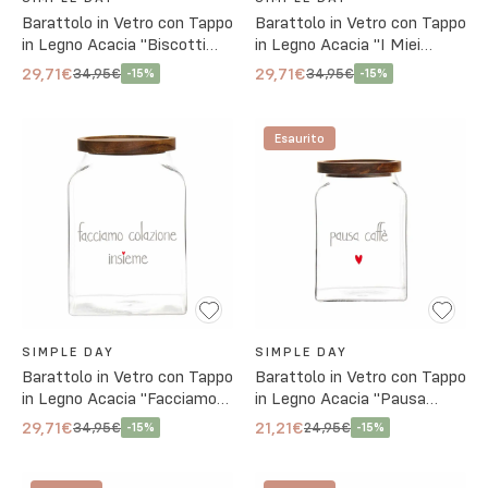
Barattolo in Vetro con Tappo
Barattolo in Vetro con Tappo
in Legno Acacia "Biscotti
in Legno Acacia "I Miei
Buoni"
Biscotti Preferiti"
29,71€
29,71€
34,95€
34,95€
-
15
%
-
15
%
Esaurito
SIMPLE DAY
SIMPLE DAY
Barattolo in Vetro con Tappo
Barattolo in Vetro con Tappo
in Legno Acacia "Facciamo
in Legno Acacia "Pausa
Colazione Insieme"
Caffè"
29,71€
21,21€
34,95€
24,95€
-
15
%
-
15
%