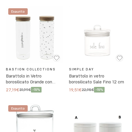
Esaurito
BASTION COLLECTIONS
SIMPLE DAY
Barattolo in Vetro
Barattolo in vetro
borosilicato Grande con
borosilicato Sale Fino 12 cm
Tappo Ermetico in Legno - 2
27,19€
19,51€
31,99€
22,95€
-
15
%
-
15
%
Varianti
Esaurito