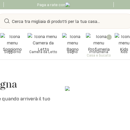
Paga a rate con
Soggiorno
Camera da Letto
Bagno
Profumeria
Kids
Casa e bucato
egna
 quando arriverà il tuo