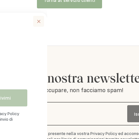
iviti alla nostra newslett
Non ti preoccupare, non facciamo spam!
rivimi
vacy Policy
Is
mail
nvio di
to il testo dell'informativa presente nella vostra Privacy Policy ed accons