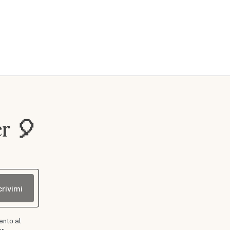
er 🎈
crivimi
ento al