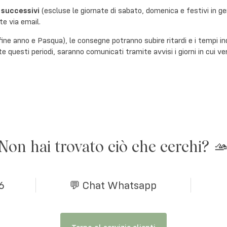
 successivi
(escluse le giornate di sabato, domenica e festivi in ge
te via email.
 fine anno e Pasqua), le consegne potranno subire ritardi e i tempi in
te questi periodi, saranno comunicati tramite avvisi i giorni in cui v
Non hai trovato ciò che cerchi? 
6
💬 Chat Whatsapp
Torna al servizio clienti