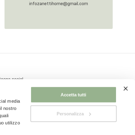
infozanettihome@gmail.com
Accetta tutti
cial media
il nostro
Personalizza
quali
o utilizzo
Privacy Policy
Cookie Policy
Modifica consenso cookie