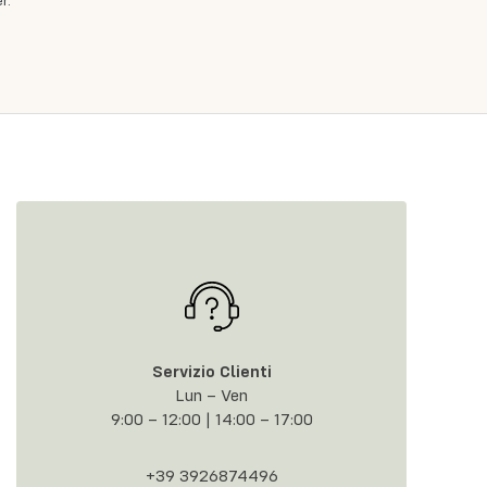
r.
Servizio Clienti
Lun – Ven
9:00 – 12:00 | 14:00 – 17:00
+39 3926874496