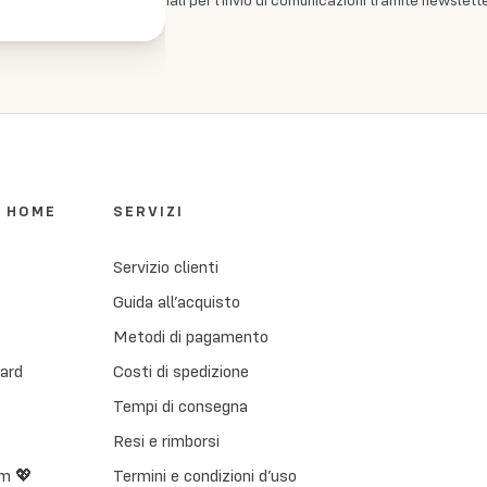
ento dei miei dati personali per l'invio di comunicazioni tramite newslette
I HOME
SERVIZI
Servizio clienti
Guida all’acquisto
Metodi di pagamento
Card
Costi di spedizione
Tempi di consegna
Resi e rimborsi
m 💖
Termini e condizioni d’uso