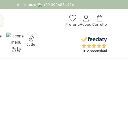
Assistenza
+39 3926874496
Preferiti
Accedi
Carrello
Outlet
1812
recensioni
Pets