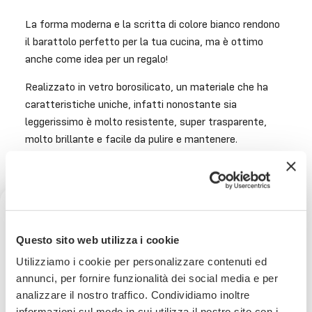
La forma moderna e la scritta di colore bianco rendono
il barattolo perfetto per la tua cucina, ma è ottimo
anche come idea per un regalo!
Realizzato in vetro borosilicato, un materiale che ha
caratteristiche uniche, infatti nonostante sia
leggerissimo è molto resistente, super trasparente,
molto brillante e facile da pulire e mantenere.
Puoi lavare il barattolo anche in lavastoviglie (tappo
escluso): si consiglia una temperatura di lavaggio max
50° e di non utilizzare detersivi abrasivi o aggressivi.
Dimensioni: 15x15x22 cm
Ricevi uno sconto del 10% sul
Questo sito web utilizza i cookie
tuo prossimo ordine
Utilizziamo i cookie per personalizzare contenuti ed
annunci, per fornire funzionalità dei social media e per
analizzare il nostro traffico. Condividiamo inoltre
Iscriviti subito alla nostra newsletter
informazioni sul modo in cui utilizza il nostro sito con i