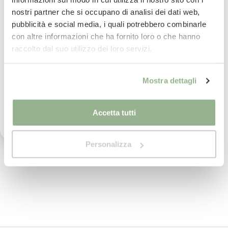
Consegna
in 24/48 ore.
Per saperne di più
nostri partner che si occupano di analisi dei dati web,
La tua email
pubblicità e social media, i quali potrebbero combinarle
con altre informazioni che ha fornito loro o che hanno
Paga
in comode rate con
Iscrivimi
raccolto dal suo utilizzo dei loro servizi.
Per saperne di più
Ho letto il testo dell'informativa presente nella
Mostra dettagli
vostra Privacy Policy ed acconsento al
imballaggio
sicuro al 100%
trattamento dei miei dati personali per l'invio di
Per saperne di più
comunicazioni tramite newsletter.
Accetta tutti
Pietro ed il suo team
ti assistono nel tuo
Personalizza
acquisto