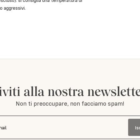
escluso): si consiglia una temperatura di
o aggressivi.
iviti alla nostra newslett
Non ti preoccupare, non facciamo spam!
Is
mail