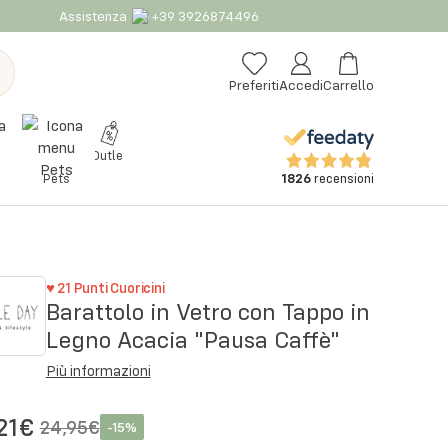
Assistenza
+39 3926874496
Preferiti
Accedi
Carrello
Outlet
1826
recensioni
Pets
♥
21
Punti Cuoricini
Barattolo in Vetro con Tappo in
Legno Acacia "Pausa Caffè"
Più informazioni
,21€
24,95€
-
15
%