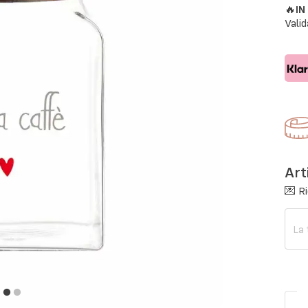
🔥
I
Valid
Art
💌 Ri