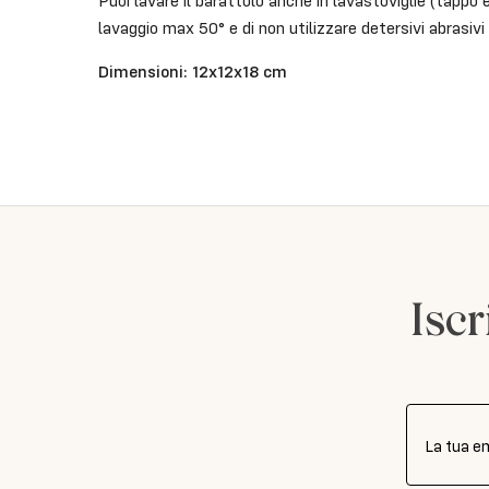
Puoi lavare il barattolo anche in lavastoviglie (tappo 
lavaggio max 50° e di non utilizzare detersivi abrasivi 
Dimensioni: 12x12x18 cm
Iscr
La tua e