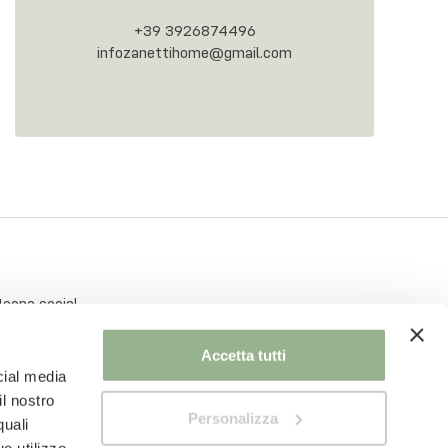
+39 3926874496
infozanettihome@gmail.com
Accetta tutti
cial media
il nostro
Personalizza
quali