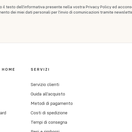
to il testo dell'informativa presente nella vostra Privacy Policy ed accons
ento dei miei dati personali per l'invio di comunicazioni tramite newslette
I HOME
SERVIZI
Servizio clienti
Guida all’acquisto
Metodi di pagamento
Card
Costi di spedizione
Tempi di consegna
Resi e rimborsi