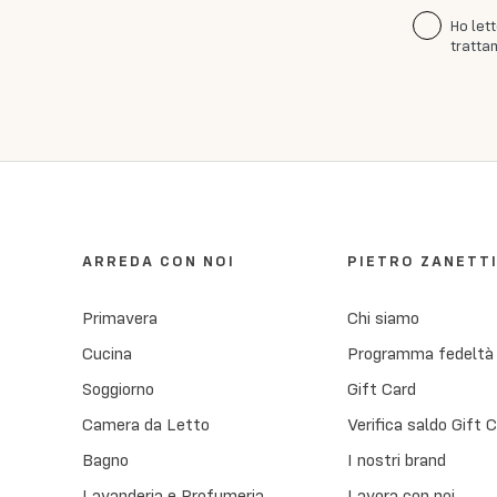
Ho let
trattam
ARREDA CON NOI
PIETRO ZANETT
Primavera
Chi siamo
Cucina
Programma fedeltà
Soggiorno
Gift Card
Camera da Letto
Verifica saldo Gift 
Bagno
I nostri brand
Lavanderia e Profumeria
Lavora con noi