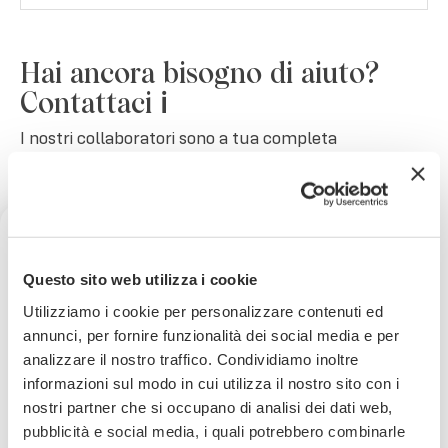
Hai ancora bisogno di aiuto?
Contattaci ℹ️
I nostri collaboratori sono a tua completa
disposizione. Scopri come contattarci.
Live Chat 💬
Ricevi uno sconto del 10% sul
Questo sito web utilizza i cookie
tuo prossimo ordine
Utilizziamo i cookie per personalizzare contenuti ed
Parla con Pietro o il suo team. Ti aiuteranno a
annunci, per fornire funzionalità dei social media e per
risolvere il tuo problema.
Lun-Ven 8:00 - 18:00
analizzare il nostro traffico. Condividiamo inoltre
Iscriviti subito alla nostra newsletter
Sab 8:00 - 14:00
informazioni sul modo in cui utilizza il nostro sito con i
nostri partner che si occupano di analisi dei dati web,
La tua email
pubblicità e social media, i quali potrebbero combinarle