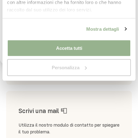
con altre informazioni che ha fornito loro o che hanno
Iscrivimi
raccolto dal suo utilizzo dei loro servizi.
Ho letto il testo dell'informativa presente nella
Assistenza Telefonica 📞
Mostra dettagli
vostra Privacy Policy ed acconsento al
trattamento dei miei dati personali per l'invio di
Lun-Ven 9:00 - 13:00 & 14:00 - 18:00
comunicazioni tramite newsletter.
Accetta tutti
Chat WhatsApp: 392 687 4496
Personalizza
Scrivi una mail 📮
Utilizza il nostro modulo di contatto per spiegare
il tuo problema.