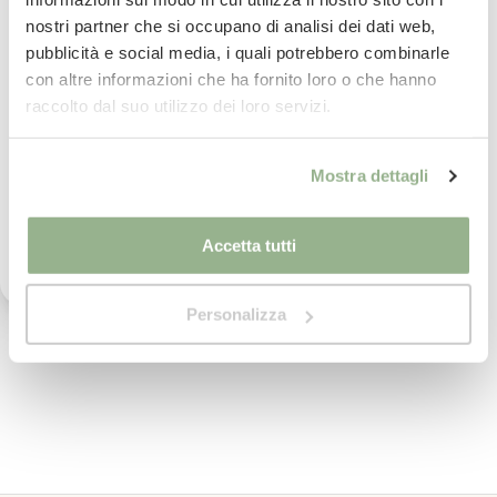
Consegna
in 24/48 ore.
Per saperne di più
nostri partner che si occupano di analisi dei dati web,
La tua email
pubblicità e social media, i quali potrebbero combinarle
con altre informazioni che ha fornito loro o che hanno
Paga
in comode rate con
Iscrivimi
raccolto dal suo utilizzo dei loro servizi.
Per saperne di più
Ho letto il testo dell'informativa presente nella
Mostra dettagli
vostra Privacy Policy ed acconsento al
imballaggio
sicuro al 100%
trattamento dei miei dati personali per l'invio di
Per saperne di più
comunicazioni tramite newsletter.
Accetta tutti
Pietro ed il suo team
ti assistono nel tuo
Personalizza
acquisto