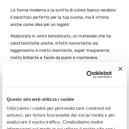
La forma moderna e la scritta di colore bianco rendono
il barattolo perfetto per la tua cucina, ma è ottimo
anche come idea per un regalo!
Realizzato in vetro borosilicato, un materiale che ha
caratteristiche uniche, infatti nonostante sia
leggerissimo è molto resistente, super trasparente,
molto brillante e facile da pulire e mantenere.
Puoi lavare il barattolo anche in lavastoviglie (tappo
escluso): si consiglia una temperatura di lavaggio max
50° e di non utilizzare detersivi abrasivi o aggressivi.
Dimensioni: 15x15x22 cm
Ricevi uno sconto del 10% sul
Questo sito web utilizza i cookie
tuo prossimo ordine
Utilizziamo i cookie per personalizzare contenuti ed
annunci, per fornire funzionalità dei social media e per
analizzare il nostro traffico. Condividiamo inoltre
Iscriviti subito alla nostra newsletter
informazioni sul modo in cui utilizza il nostro sito con i