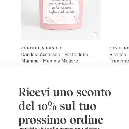
ACCENDILA CANDLE
ERBOLIN
Candela Accendila - Festa della
Ricarica
Mamma - Mamma Migliore
Tramonto
25,49€
30,60€
29,99€
-
15
%
Ricevi uno sconto
Esauri
del 10% sul tuo
prossimo ordine
Iscriviti subito alla nostra newsletter