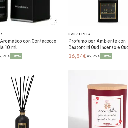
EA
ERBOLINEA
 Aromatico con Contagocce
Profumo per Ambiente con
dia 10 ml
Bastoncini Oud Incenso e Cu
36,54€
2,90€
-
15
%
42,99€
-
15
%