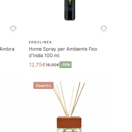
ERBOLINEA
 Ambra
Home Spray per Ambiente Fico
d'India 100 ml
12,75€
15,00€
-
15
%
Esaurito