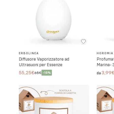
ERBOLINEA
HOROMIA
Diffusore Vaporizzatore ad
Profumat
Ultrasuoni per Essenze
Marina- 
55,25€
3,99
65€
-
15
%
da