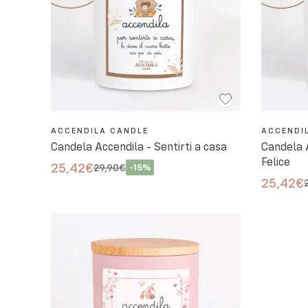
ACCENDILA CANDLE
ACCENDI
Candela Accendila - Sentirti a casa
Candela 
Felice
25,42€
29,90€
-
15
%
25,42€