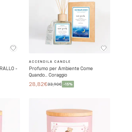
ACCENDILA CANDLE
ORALLO -
Profumo per Ambiente Come
Quando... Coraggio
28,82€
33,90€
-
15
%