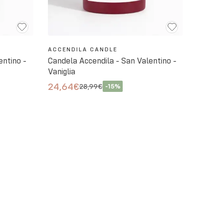
ACCENDILA CANDLE
entino -
Candela Accendila - San Valentino -
Vaniglia
24,64€
28,99€
-
15
%