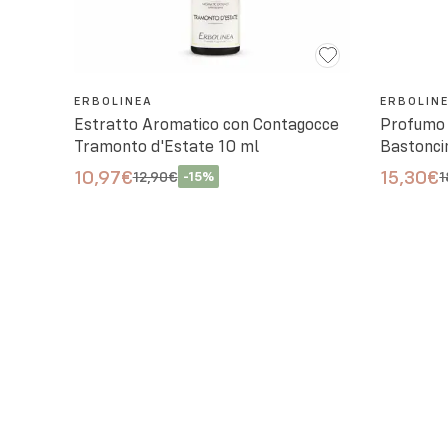
ERBOLINEA
ERBOLIN
Estratto Aromatico con Contagocce
Profumo 
Tramonto d'Estate 10 ml
Bastoncin
10,97€
15,30€
12,90€
-
15
%
1