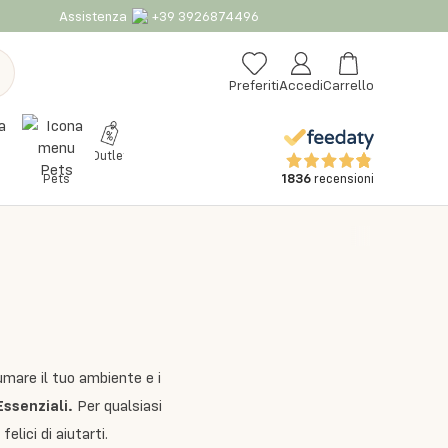
Assistenza
+39 3926874496
Preferiti
Accedi
Carrello
Outlet
1836
recensioni
Pets
umare il tuo ambiente e i
 Essenziali
.
Per qualsiasi
elici di aiutarti.