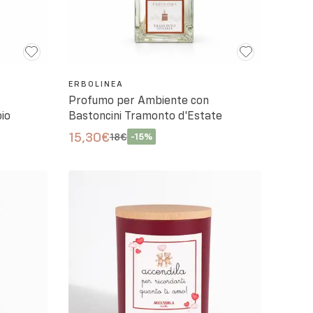
ERBOLINEA
Profumo per Ambiente con
oio
Bastoncini Tramonto d'Estate
15,30€
18€
-
15
%