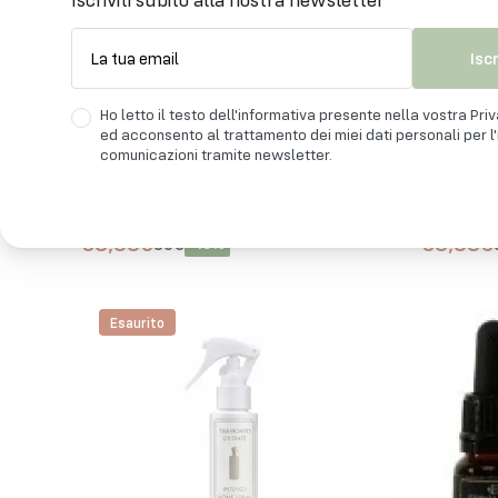
Isc
La tua email
Ho letto il testo dell'informativa presente nella vostra Pri
ed acconsento al trattamento dei miei dati personali per l'i
comunicazioni tramite newsletter.
ERBOLINEA
ERBOLIN
Ricarica Profumo Ambiente Vin di
Ricarica
Vino 250 ml
e Limone
30,60€
30,60€
36€
-
15
%
Esaurito