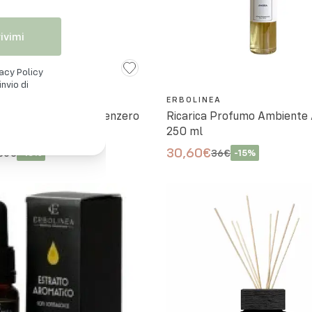
rivimi
vacy Policy
nvio di
EA
ERBOLINEA
 Profumo Ambiente Zenzero
Ricarica Profumo Ambiente
 250 ml
250 ml
30,60€
36€
-
15
%
36€
-
15
%