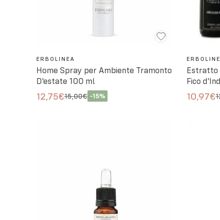
ERBOLINEA
ERBOLIN
Home Spray per Ambiente Tramonto
Estratto
D'estate 100 ml
Fico d'In
12,75€
10,97€
15,00€
-
15
%
1