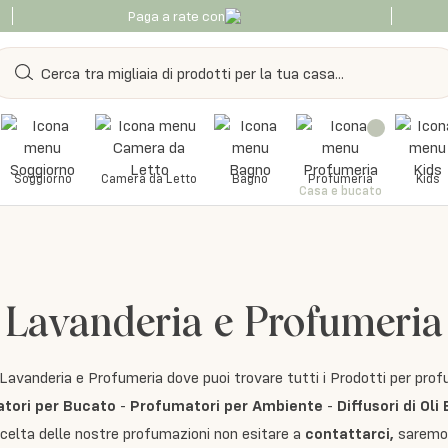
Paga a rate con
Soggiorno
Camera da Letto
Bagno
Profumeria
Kids
Casa e bucato
Lavanderia e Profumeria
avanderia e Profumeria dove puoi trovare tutti i Prodotti per prof
tori per Bucato
-
Profumatori per Ambiente
-
Diffusori di Oli
scelta delle nostre profumazioni non esitare a
contattarci
,
saremo f