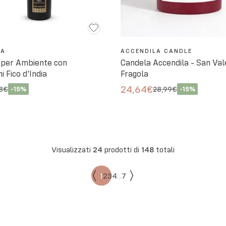
EA
ACCENDILA CANDLE
per Ambiente con
Candela Accendila - San Val
i Fico d'India
Fragola
24,64€
8€
-
15
%
28,99€
-
15
%
Visualizzati
24
prodotti di
148
totali
1
2
3
4
...
7