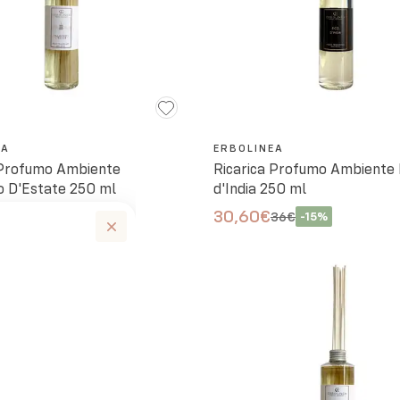
EA
ERBOLINEA
 Profumo Ambiente
Ricarica Profumo Ambiente 
 D'Estate 250 ml
d'India 250 ml
30,60€
36€
-
15
%
36€
-
15
%
to