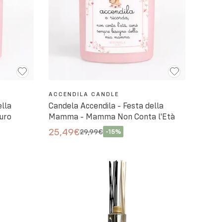
ACCENDILA CANDLE
ella
Candela Accendila - Festa della
uro
Mamma - Mamma Non Conta l'Età
25,49€
29,99€
-
15
%