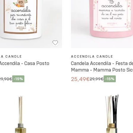
LA CANDLE
ACCENDILA CANDLE
Accendila - Casa Posto
Candela Accendila - Festa d
Mamma - Mamma Posto Sic
25,49€
29,90€
-
15
%
29,99€
-
15
%