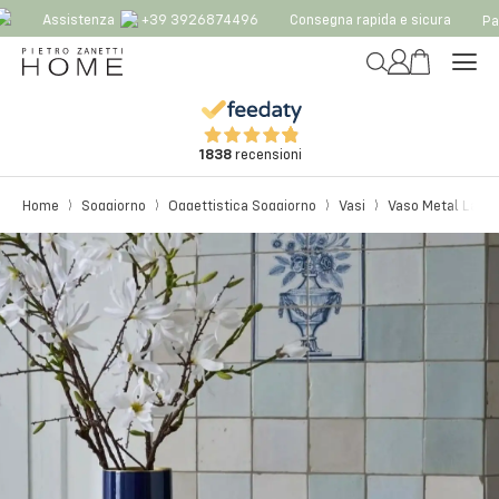
Assistenza
+39 3926874496
Consegna rapida e sicura
Pag
1838
recensioni
Home
Soggiorno
Oggettistica Soggiorno
Vasi
Vaso Metal Large