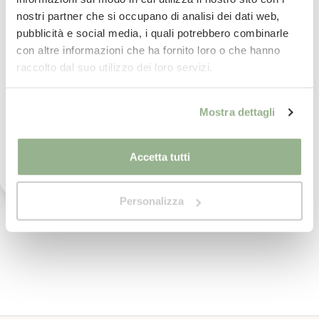
Per saperne di più
nostri partner che si occupano di analisi dei dati web,
La tua email
pubblicità e social media, i quali potrebbero combinarle
con altre informazioni che ha fornito loro o che hanno
Paga
in comode rate con
Iscrivimi
raccolto dal suo utilizzo dei loro servizi.
Per saperne di più
Ho letto il testo dell'informativa presente nella
Mostra dettagli
vostra Privacy Policy ed acconsento al
imballaggio
sicuro al 100%
trattamento dei miei dati personali per l'invio di
Per saperne di più
comunicazioni tramite newsletter.
Accetta tutti
Pietro ed il suo team
ti assistono nel tuo
Personalizza
acquisto