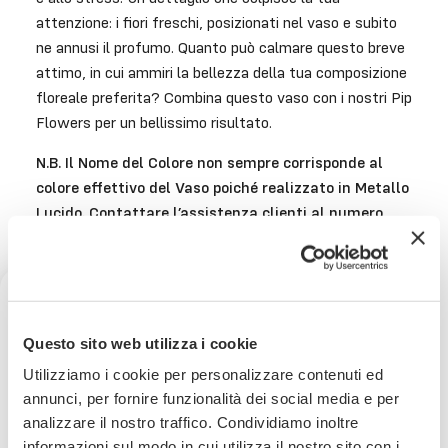
attenzione: i fiori freschi, posizionati nel vaso e subito
ne annusi il profumo. Quanto può calmare questo breve
attimo, in cui ammiri la bellezza della tua composizione
floreale preferita? Combina questo vaso con i nostri Pip
Flowers per un bellissimo risultato.
N.B. Il Nome del Colore non sempre corrisponde al
colore effettivo del Vaso poiché realizzato in Metallo
Lucido. Contattare l’assistenza clienti al numero
WhatsApp 392 6874496 per richiedere foto del
prodotto prima dell’acquisto.
Prodotto Artigianale. Possono verificarsi variazioni di
dimensioni, finiture e colori.
Ricevi uno sconto del 10% sul
Questo sito web utilizza i cookie
tuo prossimo ordine
Utilizziamo i cookie per personalizzare contenuti ed
annunci, per fornire funzionalità dei social media e per
analizzare il nostro traffico. Condividiamo inoltre
Iscriviti subito alla nostra newsletter
Consegna
in 24/48 ore.
informazioni sul modo in cui utilizza il nostro sito con i