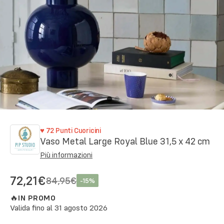
♥
72
Punti Cuoricini
Vaso Metal Large Royal Blue 31,5 x 42 cm
Più informazioni
72,21€
84,95€
-
15
%
🔥
IN PROMO
Valida fino al
31 agosto 2026