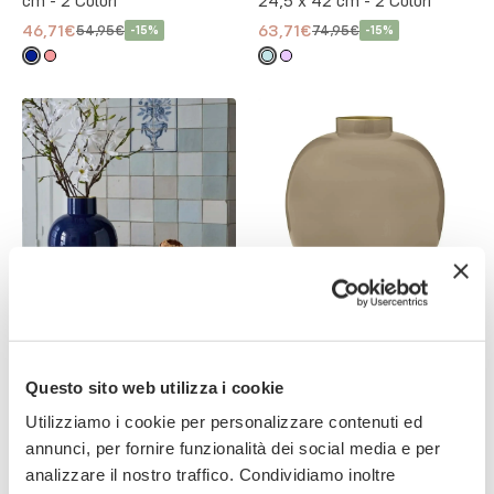
cm - 2 Colori
24,5 x 42 cm - 2 Colori
46,71€
63,71€
54,95€
74,95€
-
15
%
-
15
%
PIP STUDIO AMSTERDAM
PIP STUDIO AMSTERDAM
Vaso Metal Large Royal
Vaso Metal 23 cm - 9 Colori
Blue 31,5 x 42 cm
Questo sito web utilizza i cookie
49,95€
72,21€
84,95€
-
15
%
(
6
)
Utilizziamo i cookie per personalizzare contenuti ed
annunci, per fornire funzionalità dei social media e per
analizzare il nostro traffico. Condividiamo inoltre