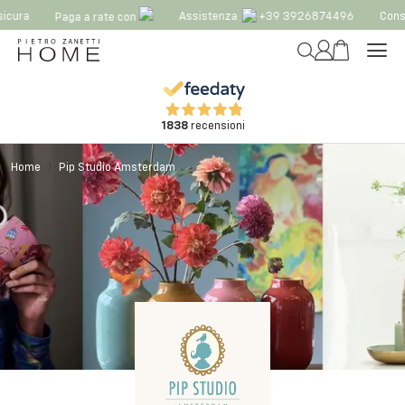
icura
Assistenza
+39 3926874496
Conse
Paga a rate con
1838
recensioni
Home
Pip Studio Amsterdam