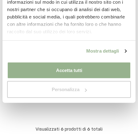
informazioni sul modo in cui utilizza il nostro sito con i
nostri partner che si occupano di analisi dei dati web,
pubblicità e social media, i quali potrebbero combinarle
con altre informazioni che ha fornito loro o che hanno
raccolto dal suo utilizzo dei loro servizi.
Mostra dettagli
PIP STUDIO AMSTERDAM
PIP STUDIO AMSTERDAM
Accetta tutti
Vaso Metal 32 cm - 6 Colori
Tazza Lettera O alfabeto
fantasia Floreale in
64,95€
Porcellana
5,00€
14,90€
-
66
%
(
2
)
Personalizza
Visualizzati
6
prodotti di
6
totali