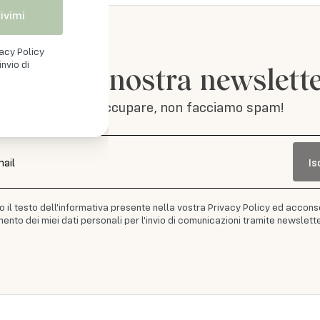
rivimi
vacy Policy
nvio di
iviti alla nostra newslett
Non ti preoccupare, non facciamo spam!
Is
mail
to il testo dell'informativa presente nella vostra Privacy Policy ed accons
ento dei miei dati personali per l'invio di comunicazioni tramite newslette