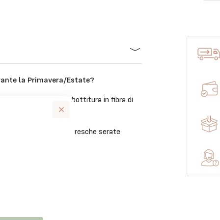
urante la Primavera/Estate?
suto esterno ed un’imbottitura in fibra di
 il giusto calore nelle fresche serate