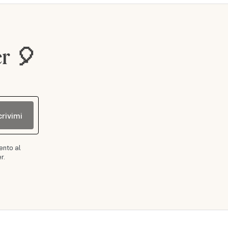
er 🎈
crivimi
ento al
r.