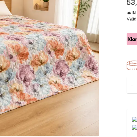
53
🔥
I
Valid
-