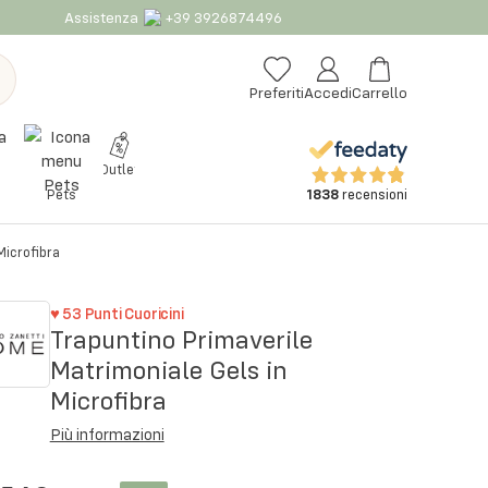
Assistenza
+39 3926874496
Preferiti
Accedi
Carrello
Outlet
1838
recensioni
Pets
Microfibra
♥
53
Punti Cuoricini
Trapuntino Primaverile
Matrimoniale Gels in
Microfibra
Più informazioni