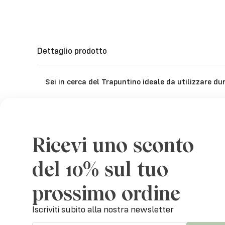
Dettaglio prodotto
Sei in cerca del Trapuntino ideale da utilizzare d
Il nostro trapuntino primaverile è prodotto con un tes
poliestere soft touch.
Grazie alla sua composizione calda e leggera ti donerà
Ricevi uno sconto
primaverili ed estive.
del 10% sul tuo
Misura : 260 x 260 cm
prossimo ordine
Iscriviti subito alla nostra newsletter