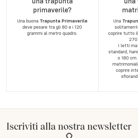
una trapunta
una 
primaverile?
matr
Una buona
Trapunta Primaverile
Una
Trapun
deve pesare tra gli 80 e i 120
solitamente
grammi al metro quadro.
coprire tutto i
270
I letti m
standard, han
o 180 cm.
matrimoniali,
coprire int
sfiorand
Iscriviti alla nostra newsletter
🎈