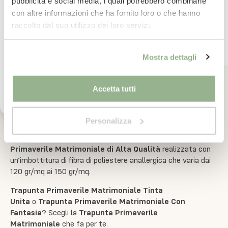
pubblicità e social media, i quali potrebbero combinarle
con altre informazioni che ha fornito loro o che hanno
Visualizzati
11
prodotti di
11
totali
Iscrivimi
raccolto dal suo utilizzo dei loro servizi.
Ho letto il testo dell'informativa presente nella
Mostra dettagli
vostra Privacy Policy ed acconsento al
trattamento dei miei dati personali per l'invio di
comunicazioni tramite newsletter.
Accetta tutti
Stai cercando la
Trapunta Primaverile
Matrimoniale
ideale da utilizzare durante la Primavera e
Autunno?
Personalizza
Arreda la tua camera e scalda le tue notti con una
Trapunta
Primaverile Matrimoniale di Alta Qualità
realizzata con
un’imbottitura di fibra di poliestere anallergica che varia dai
120 gr/mq ai 150 gr/mq.
Trapunta Primaverile Matrimoniale Tinta
Unita
o
Trapunta Primaverile Matrimoniale Con
Fantasia
? Scegli la
Trapunta Primaverile
Matrimoniale
che fa per te.