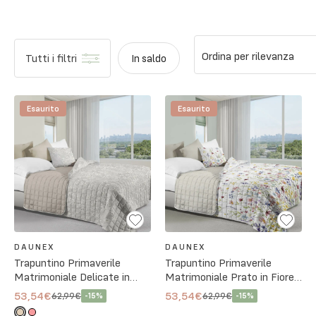
Ordina per rilevanza
Tutti i filtri
In saldo
Esaurito
Esaurito
DAUNEX
DAUNEX
Trapuntino Primaverile
Trapuntino Primaverile
Matrimoniale Delicate in
Matrimoniale Prato in Fiore
Microfibra - 2 Colori
in Microfibra
53,54€
53,54€
62,99€
62,99€
-
15
%
-
15
%