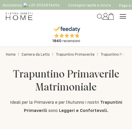
Assistenza
+39 3926874496
Consegna rapida e sicura
Paga a r
1840
recensioni
Home
Camera da Letto
Trapuntino Primaverile
Trapuntino Primav
Trapuntino Primaverile
Matrimoniale
Ideali per la Primavera e per l'Autunno i nostri
Trapuntini
Primaverili
sono
Leggeri e Confortevoli.