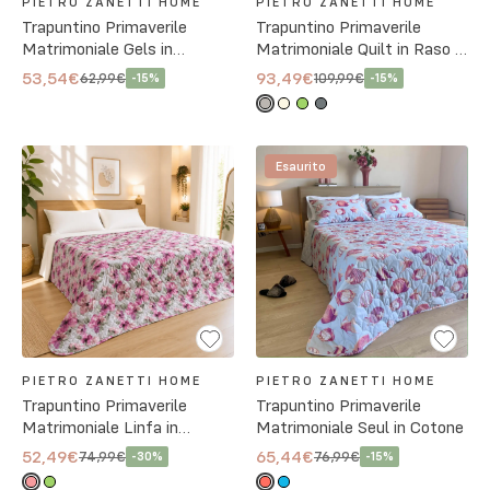
PIETRO ZANETTI HOME
PIETRO ZANETTI HOME
Trapuntino Primaverile
Trapuntino Primaverile
Matrimoniale Gels in
Matrimoniale Quilt in Raso di
Microfibra
Cotone - 4 Colori
53,54€
93,49€
62,99€
109,99€
-
15
%
-
15
%
Esaurito
PIETRO ZANETTI HOME
PIETRO ZANETTI HOME
Trapuntino Primaverile
Trapuntino Primaverile
Matrimoniale Linfa in
Matrimoniale Seul in Cotone
Cotone - 2 Colori
52,49€
65,44€
74,99€
76,99€
-
30
%
-
15
%