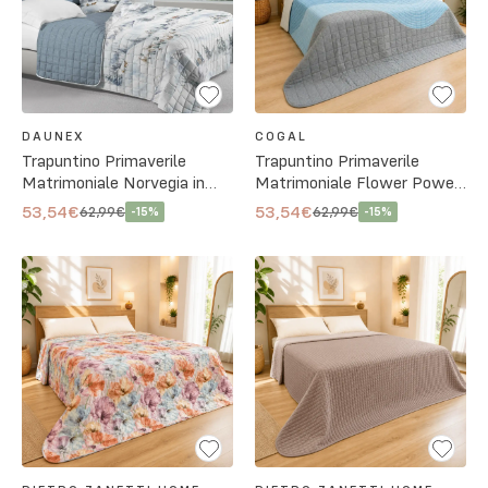
DAUNEX
COGAL
Trapuntino Primaverile
Trapuntino Primaverile
Matrimoniale Norvegia in
Matrimoniale Flower Power
Microfibra
2649 in Microfibra
53,54€
53,54€
62,99€
62,99€
-
15
%
-
15
%