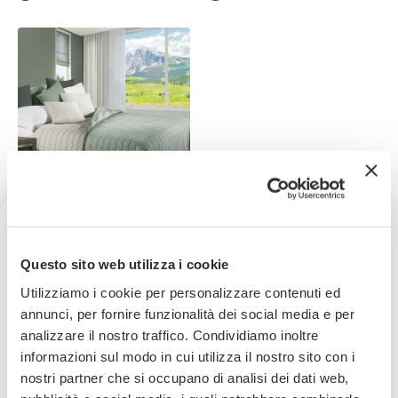
DAUNEX
Trapuntino Primaverile
Matrimoniale Bicolor in
Ricevi uno sconto del 10% sul
Questo sito web utilizza i cookie
Microfibra - 7 colori
46,74€
54,99€
-
15
%
tuo prossimo ordine
Utilizziamo i cookie per personalizzare contenuti ed
(
9
)
annunci, per fornire funzionalità dei social media e per
analizzare il nostro traffico. Condividiamo inoltre
Iscriviti subito alla nostra newsletter
informazioni sul modo in cui utilizza il nostro sito con i
nostri partner che si occupano di analisi dei dati web,
La tua email