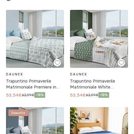
DAUNEX
DAUNEX
Trapuntino Primaverile
Trapuntino Primaverile
Matrimoniale Premiere in
Matrimoniale White
Microfibra
Mountain in Microfibra
53,54€
53,54€
62,99€
62,99€
-
15
%
-
15
%
Esaurito