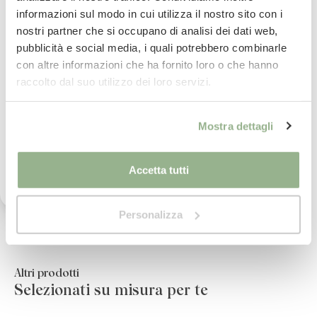
informazioni sul modo in cui utilizza il nostro sito con i
Paga
in comode rate con
Per saperne di più
nostri partner che si occupano di analisi dei dati web,
La tua email
pubblicità e social media, i quali potrebbero combinarle
con altre informazioni che ha fornito loro o che hanno
imballaggio
sicuro al 100%
Iscrivimi
raccolto dal suo utilizzo dei loro servizi.
Per saperne di più
Ho letto il testo dell'informativa presente nella
Mostra dettagli
vostra Privacy Policy ed acconsento al
Pietro ed il suo team
ti assistono nel tuo
trattamento dei miei dati personali per l'invio di
acquisto
comunicazioni tramite newsletter.
Accetta tutti
Personalizza
Altri prodotti
Selezionati su misura per te