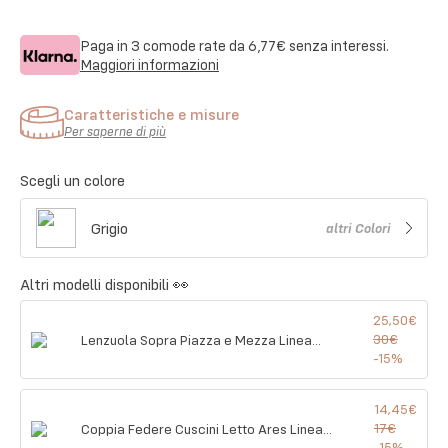
Paga in 3 comode rate da
6,77€
senza interessi.
Maggiori informazioni
Caratteristiche e misure
Per saperne di più
Scegli un colore
Grigio
altri
Colori
Altri modelli disponibili 👀
25,50€
30€
Lenzuola Sopra Piazza e Mezza Linea
Natura Ares 100% Cotone - 4 Colori
-
15
%
14,45€
17€
Coppia Federe Cuscini Letto Ares Linea
Natura in 100% Cotone - 4 Colori
-
15
%