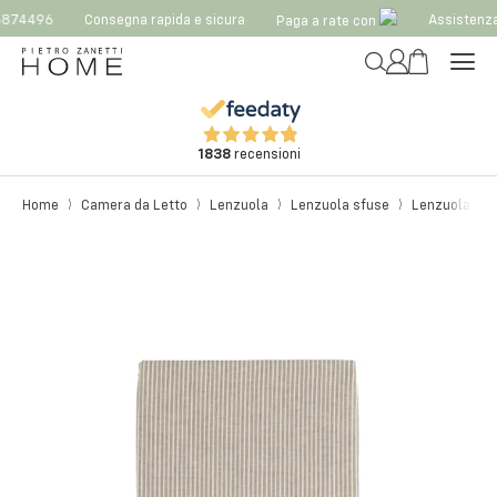
874496
Consegna rapida e sicura
Assistenza
Paga a rate con
1838
recensioni
Home
Camera da Letto
Lenzuola
Lenzuola sfuse
Lenzuola da 