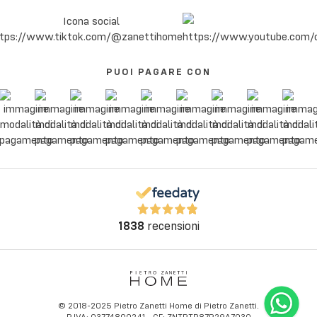
PUOI PAGARE CON
1838
recensioni
© 2018-2025 Pietro Zanetti Home di Pietro Zanetti.
P.IVA: 03774800241 - CF: ZNTPTR87P29A703Q