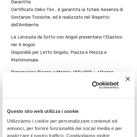
Garantita.
Certificato Oeko-Tex , è garantita la totale Assenza di
Sostanze Tossiche, ed è realizzato nel Rispetto
dell’Ambiente.
Le Lenzuola da Sotto con Angoli presentano l’Elastico
nei 4 Angoli.
Disponibili per Letto Singolo, Piazza e Mezza e
Matrimoniale.
Dimensione Piazza e Mezza: 130×200 + altezza
angoli 30 cm
Ricevi uno sconto del 10% sul
Questo sito web utilizza i cookie
Consegna
in 24/48 ore.
tuo prossimo ordine
Utilizziamo i cookie per personalizzare contenuti ed
Per saperne di più
annunci, per fornire funzionalità dei social media e per
analizzare il nostro traffico. Condividiamo inoltre
Iscriviti subito alla nostra newsletter