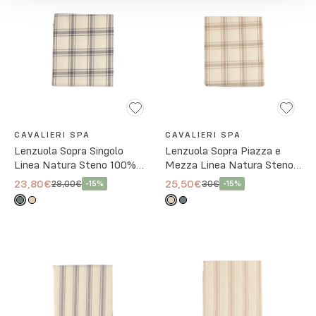
CAVALIERI SPA
CAVALIERI SPA
Lenzuola Sopra Singolo
Lenzuola Sopra Piazza e
Linea Natura Steno 100%
Mezza Linea Natura Steno
Cotone - 2 Colori
100% Cotone - 2 Colori
23,80€
25,50€
28,00€
30€
-
15
%
-
15
%