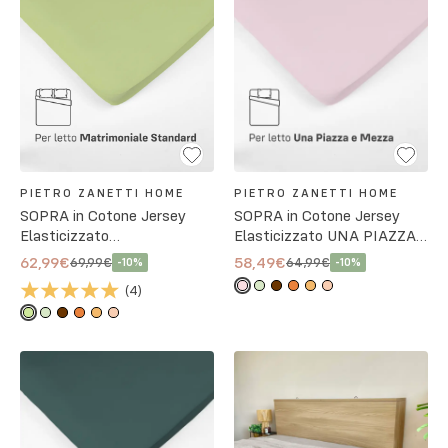
PIETRO ZANETTI HOME
PIETRO ZANETTI HOME
SOPRA in Cotone Jersey
SOPRA in Cotone Jersey
Elasticizzato
Elasticizzato UNA PIAZZA
MATRIMONIALE
E MEZZA
62,99€
58,49€
69,99€
64,99€
-
10
%
-
10
%
STANDARD
(
4
)