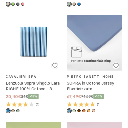
Colori
CAVALIERI SPA
PIETRO ZANETTI HOME
Lenzuola Sopra Singolo Lara
SOPRA in Cotone Jersey
RIGHE 100% Cotone - 3
Elasticizzato
Colori
MATRIMONIALE KING
20,40€
67,49€
24€
74,99€
-
15
%
-
10
%
(
1
)
(
1
)