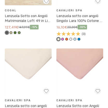
COGAL
CAVALIERI SPA
Lenzuola Sotto con Angoli
Lenzuola sotto con angoli
Matrimoniale Loft 49 in Lino
Singolo Lara 100% Cotone -
No Stiro - 4 Colori
18 Colori
127,49€
16,10€
149,99€
23,00€
-
15
%
-
30
%
(
3
)
CAVALIERI SPA
CAVALIERI SPA
Lenzuola sotto con angoli
Lenzuola Sotto con Angoli