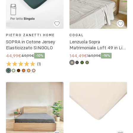
PIETRO ZANETTI HOME
COGAL
SOPRA in Cotone Jersey
Lenzuola Sopra
Elasticizzato SINGOLO
Matrimoniale Loft 49 in Lino
No Stiro - 4 Colori
44,99€
144,49€
49,99€
169,99€
-
10
%
-
15
%
(
1
)