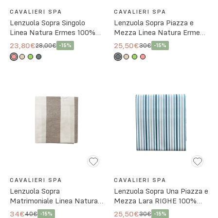
CAVALIERI SPA
CAVALIERI SPA
Lenzuola Sopra Singolo
Lenzuola Sopra Piazza e
Linea Natura Ermes 100%
Mezza Linea Natura Ermes
Cotone - 4 Colori
100% Cotone - 4 Colori
23,80€
25,50€
28,00€
30€
-
15
%
-
15
%
CAVALIERI SPA
CAVALIERI SPA
Lenzuola Sopra
Lenzuola Sopra Una Piazza e
Matrimoniale Linea Natura
Mezza Lara RIGHE 100%
Ermes 100% Cotone - 4
Cotone - 3 Colori
34€
25,50€
40€
30€
-
15
%
-
15
%