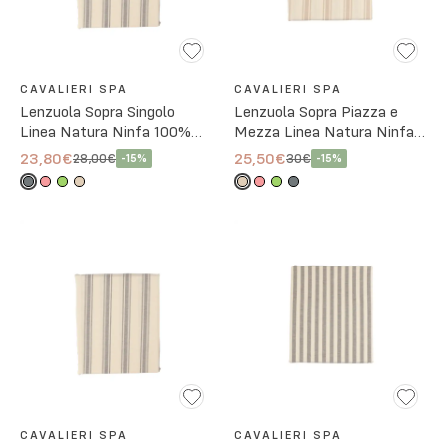
CAVALIERI SPA
CAVALIERI SPA
Lenzuola Sopra Singolo
Lenzuola Sopra Piazza e
Linea Natura Ninfa 100%
Mezza Linea Natura Ninfa
Cotone - 4 Colori
100% Cotone - 4 Colori
23,80€
25,50€
28,00€
30€
-
15
%
-
15
%
CAVALIERI SPA
CAVALIERI SPA