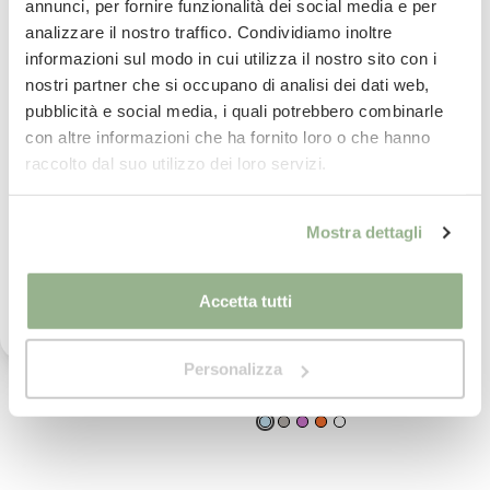
annunci, per fornire funzionalità dei social media e per
analizzare il nostro traffico. Condividiamo inoltre
Iscriviti subito alla nostra newsletter
informazioni sul modo in cui utilizza il nostro sito con i
nostri partner che si occupano di analisi dei dati web,
La tua email
pubblicità e social media, i quali potrebbero combinarle
con altre informazioni che ha fornito loro o che hanno
Iscrivimi
raccolto dal suo utilizzo dei loro servizi.
Ho letto il testo dell'informativa presente nella
Mostra dettagli
vostra Privacy Policy ed acconsento al
trattamento dei miei dati personali per l'invio di
comunicazioni tramite newsletter.
CAVALIERI SPA
CAVALIERI SPA
Accetta tutti
Lenzuola Sopra Piazza e
Lenzuola Sopra
Mezza Lara 100% Cotone -
Matrimoniale Lara 100%
18 Colori
Cotone - 18 Colori
25,50€
29,75€
30,00€
35€
-
15
%
-
15
%
Personalizza
(
3
)