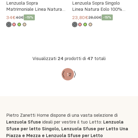
Lenzuola Sopra
Lenzuola Sopra Singolo
Matrimoniale Linea Natura
Linea Natura Eolo 100%
Ninfa 100% Cotone - 4
Cotone - 4 Colori
34€
23,80€
40€
28,00€
-
15
%
-
15
%
Colori
Visualizzati
24
prodotti di
47
totali
1
2
Pietro Zanetti Home dispone di una vasta selezione di
Lenzuola Sfuse
ideali per vestire il tuo Letto:
Lenzuola
Sfuse per letto Singolo, Lenzuola Sfuse per Letto Una
Piazza e Mezza e Lenzuola Sfuse per Letto