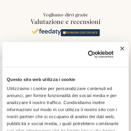
Vogliamo dirvi grazie
Valutazione e recensioni
OPINIONI CERTIFICATE
5
/5
(
3
recensioni)
Ricevi uno sconto del 10% sul
Questo sito web utilizza i cookie
(
3
)
tuo prossimo ordine
Utilizziamo i cookie per personalizzare contenuti ed
(
0
)
annunci, per fornire funzionalità dei social media e per
(
0
)
(
0
)
analizzare il nostro traffico. Condividiamo inoltre
Iscriviti subito alla nostra newsletter
(
0
)
informazioni sul modo in cui utilizza il nostro sito con i
nostri partner che si occupano di analisi dei dati web,
La tua email
pubblicità e social media, i quali potrebbero combinarle
con altre informazioni che ha fornito loro o che hanno