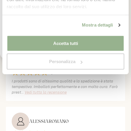
Iscrivimi
raccolto dal suo utilizzo dei loro servizi.
Allegra R
Ho letto il testo dell'informativa presente nella
5
/ 5
Mostra dettagli
vostra Privacy Policy ed acconsento al
Super comodo e bellissimo
trattamento dei miei dati personali per l'invio di
comunicazioni tramite newsletter.
Accetta tutti
Stefano Gallina
Personalizza
5
/ 5
I prodotti sono di altissima qualità e la spedizione è stata
tempestiva. Imballati perfettamente e con molta cura. Farò
prest
...
Vedi tutta la recensione
ALESSIAROMANO