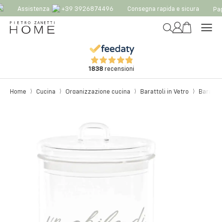
Assistenza
+39 3926874496
Consegna rapida e sicura
Pag
1838
recensioni
Home
Cucina
Organizzazione cucina
Barattoli in Vetro
Barattol