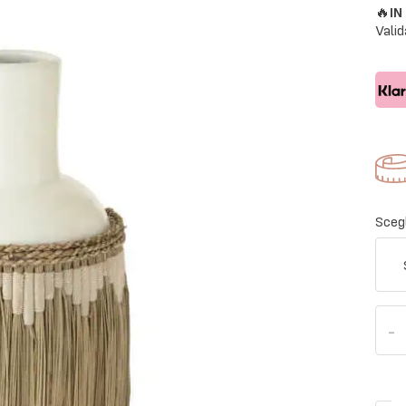
🔥
I
Valid
Scegl
-