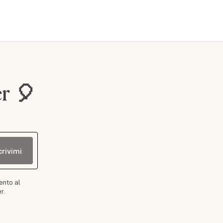
er 🎈
crivimi
ento al
r.