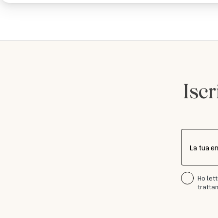
Iscr
La tua e
Ho let
trattam