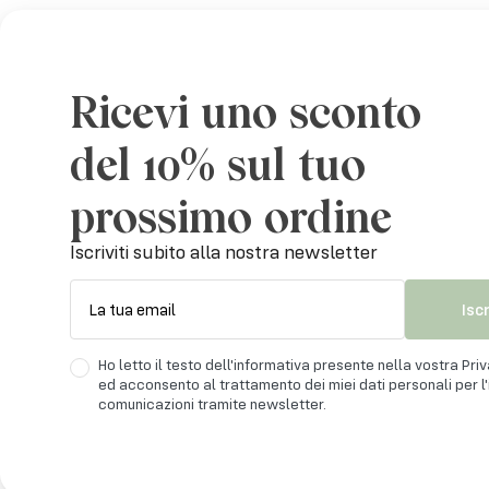
Vaso Motivi realizzato in terracotta.
La sua particolarità sta nel dettaglio presente nella 
Ricevi uno sconto
Un dettaglio realizzato in simil raffia naturale decorat
superiore e dello spago bianco che richiama il colore p
del 10% sul tuo
Porta un tocco moderno ma allo stesso tempo autent
prossimo ordine
Adatto per uso interno.
Iscriviti subito alla nostra newsletter
Ogni imperfezione è da ritenersi parte integrante del 
Isc
La tua email
Pulire con panno umido senza l’utilizzo di prodotti aggr
Ho letto il testo dell'informativa presente nella vostra Pri
ed acconsento al trattamento dei miei dati personali per l'i
Misure:
comunicazioni tramite newsletter.
S: H 75 cm x 28 cm – M: H 100 cm x 43 cm