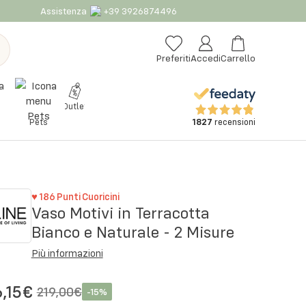
Assistenza
+39 3926874496
Preferiti
Accedi
Carrello
Outlet
1827
recensioni
Pets
♥
186
Punti Cuoricini
Vaso Motivi in Terracotta
Bianco e Naturale - 2 Misure
Più informazioni
6,15€
219,00€
-
15
%