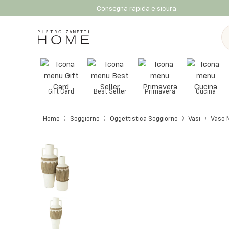
Consegna rapida e sicura
Gift Card
Best Seller
Primavera
Cucina
Home
Soggiorno
Oggettistica Soggiorno
Vasi
Vaso M