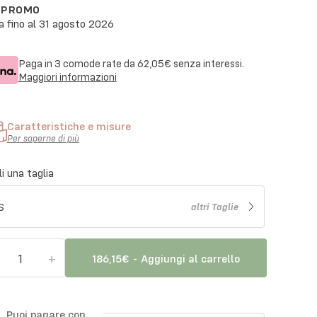
N PROMO
a fino al
31 agosto 2026
Paga in 3 comode rate da
62,05€
senza interessi.
Maggiori informazioni
Caratteristiche e misure
Per saperne di più
i una taglia
S
altri
Taglie
+
1
186,15€
-
Aggiungi al carrello
Puoi pagare con