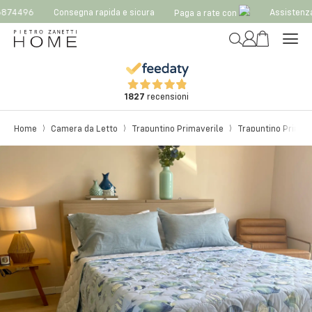
874496
Consegna rapida e sicura
Assistenza
Paga a rate con
1827
recensioni
Home
Camera da Letto
Trapuntino Primaverile
Trapuntino Primav