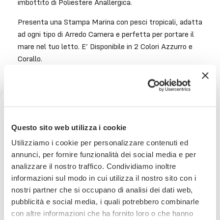
imbottito di Poliestere Anallergica.
Presenta una Stampa Marina con pesci tropicali, adatta
ad ogni tipo di Arredo Camera e perfetta per portare il
mare nel tuo letto. E’ Disponibile in 2 Colori Azzurro e
Corallo.
Piazza e Mezza : 220×260 cm
Ricevi uno sconto del 10% sul
Questo sito web utilizza i cookie
Consegna
in 24/48 ore.
tuo prossimo ordine
Utilizziamo i cookie per personalizzare contenuti ed
Per saperne di più
annunci, per fornire funzionalità dei social media e per
analizzare il nostro traffico. Condividiamo inoltre
Iscriviti subito alla nostra newsletter
informazioni sul modo in cui utilizza il nostro sito con i
Paga
in comode rate con
nostri partner che si occupano di analisi dei dati web,
Per saperne di più
La tua email
pubblicità e social media, i quali potrebbero combinarle
con altre informazioni che ha fornito loro o che hanno