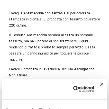
Tovaglia Antimacchia con fantasia super colorata
stampata in digitale. E’ prodotta con tessuto poliestere
220 gr/mq.
Il Tessuto Antimacchia sembra al tatto un normale
tessuto, ma ha il potere di non trattenere i liquidi
rendendo di fatto il prodotto sempre perfetto. Basta
passare un panno inumidito per togliere le piccole
macchie.
Lavare il prodotto in lavatrice a 30°. No Asciugatrice.
Non stirare.
Composizione: 100% Poliestere Antimacchia. Filato
caratterizzato da un trattamento che rende il prodotto
idrorepellente mantenendo inalterate le caratteristiche
tattili e la morbidezza.