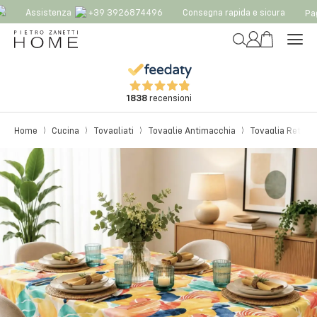
Assistenza
+39 3926874496
Consegna rapida e sicura
Pag
1838
recensioni
Home
Cucina
Tovagliati
Tovaglie Antimacchia
Tovaglia Rettan