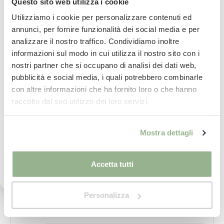
Ricevi uno sconto del 10% sul
Questo sito web utilizza i cookie
Disponibile in 2 Misure:
tuo prossimo ordine
Utilizziamo i cookie per personalizzare contenuti ed
140×180 cm
annunci, per fornire funzionalità dei social media e per
analizzare il nostro traffico. Condividiamo inoltre
Iscriviti subito alla nostra newsletter
140×240 cm
informazioni sul modo in cui utilizza il nostro sito con i
nostri partner che si occupano di analisi dei dati web,
La tua email
pubblicità e social media, i quali potrebbero combinarle
con altre informazioni che ha fornito loro o che hanno
Iscrivimi
raccolto dal suo utilizzo dei loro servizi.
Consegna
in 24/48 ore.
Per saperne di più
Ho letto il testo dell'informativa presente nella
Mostra dettagli
vostra Privacy Policy ed acconsento al
trattamento dei miei dati personali per l'invio di
Paga
in comode rate con
comunicazioni tramite newsletter.
Per saperne di più
Accetta tutti
Personalizza
imballaggio
sicuro al 100%
Per saperne di più