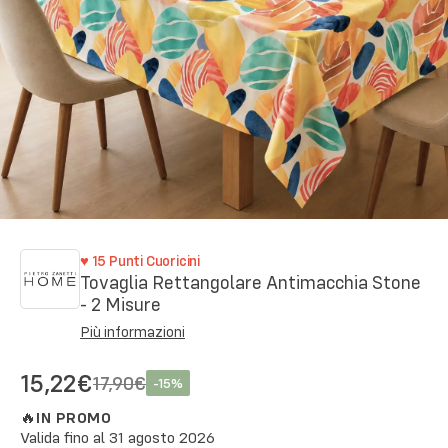
♥
15
Punti Cuoricini
Tovaglia Rettangolare Antimacchia Stone
- 2 Misure
Più informazioni
15,22€
17,90€
-
15
%
🔥
IN PROMO
Valida fino al
31 agosto 2026