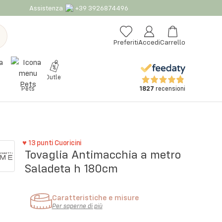
Assistenza
+39 3926874496
Preferiti
Accedi
Carrello
Outlet
1827
recensioni
Pets
♥
13
punti Cuoricini
Tovaglia Antimacchia a metro
Saladeta h 180cm
Caratteristiche e misure
Per saperne di più