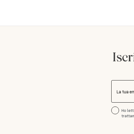
Iscr
La tua e
Ho let
trattam