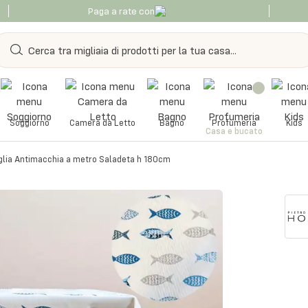
Paga a rate con
Soggiorno
Camera da Letto
Bagno
Profumeria
Kids
Casa e bucato
lia Antimacchia a metro Saladeta h 180cm