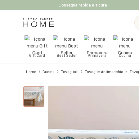
Consegna rapida e sicura
Gift Card
Best Seller
Primavera
Cucina
Home
Cucina
Tovagliati
Tovaglie Antimacchia
Tovag