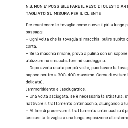
N.B. NON E’ POSSIBILE FARE IL RESO DI QUESTO A
TAGLIATO SU MISURA PER IL CLIENTE
Per mantenere le tovaglie come nuove il più a lungo po
passaggi:
– Ogni volta che la tovaglia si macchia, pulire subito
carta.
– Se la macchia rimane, prova a pulirla con un sapone
utilizzare né smacchiatore né candeggina.
– Dopo averla usata per più volte, puoi lavare la tovagl
sapone neutro a 30C-40C massimo. Cerca di evitare l
delicata),
l’ammorbidente e l’asciugatrice.
– Una volta asciugata, se è necessaria la stiratura, s
riattivare il trattamento antimacchia, allungando a lung
– Al fine di preservare il trattamento antimacchia il pi
lasciare la tovaglia a una lunga esposizione all’esterno