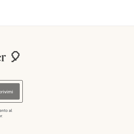
er 🎈
crivimi
ento al
r.