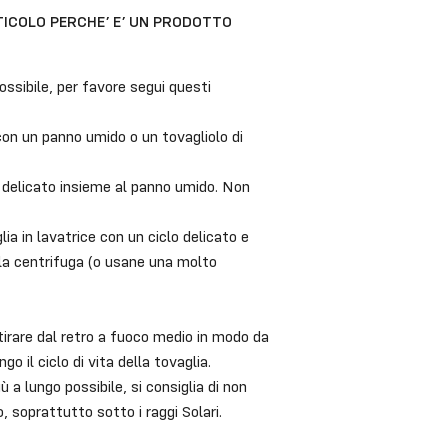
RTICOLO PERCHE’ E’ UN PRODOTTO
ssibile, per favore segui questi
 con un panno umido o un tovagliolo di
 delicato insieme al panno umido. Non
ia in lavatrice con un ciclo delicato e
a centrifuga (o usane una molto
tirare dal retro a fuoco medio in modo da
o il ciclo di vita della tovaglia.
ù a lungo possibile, si consiglia di non
, soprattutto sotto i raggi Solari.