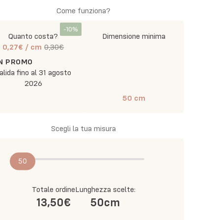
Come funziona?
-
10
%
Quanto costa?
Dimensione minima
0,27€
/ cm
0,30€
IN PROMO
alida fino al
31 agosto
2026
50
cm
Scegli la tua misura
50
Totale ordine
Lunghezza scelte:
13,50€
50
cm