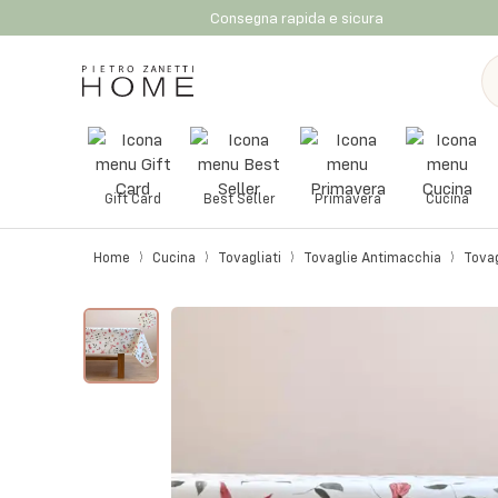
Consegna rapida e sicura
Gift Card
Best Seller
Primavera
Cucina
Home
Cucina
Tovagliati
Tovaglie Antimacchia
Tovag