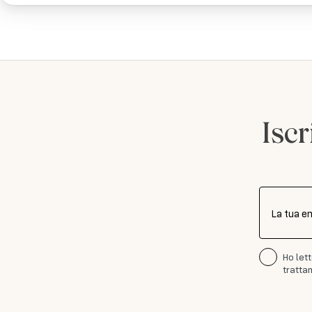
Iscr
La tua e
Ho let
trattam