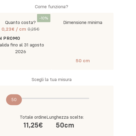
Come funziona?
-
10
%
Quanto costa?
Dimensione minima
0,23€
/ cm
0,25€
IN PROMO
alida fino al
31 agosto
2026
50
cm
Scegli la tua misura
50
Totale ordine
Lunghezza scelte:
11,25€
50
cm