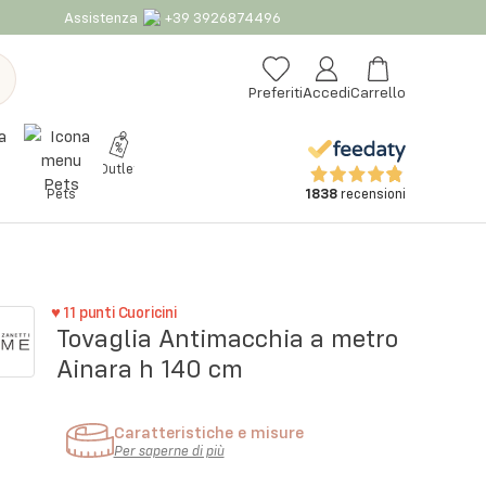
Assistenza
+39 3926874496
Preferiti
Accedi
Carrello
Outlet
1838
recensioni
Pets
♥
11
punti Cuoricini
Tovaglia Antimacchia a metro
Ainara h 140 cm
Caratteristiche e misure
Per saperne di più