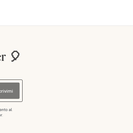
er 🎈
crivimi
ento al
r.