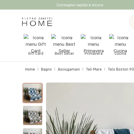
Consegna rapida e sicura
Gift Card
Best Seller
Primavera
Cucina
Home
Bagno
Asciugamani
Teli Mare
Telo Boston 90