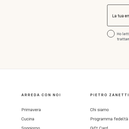
La tua e
Ho let
trattam
ARREDA CON NOI
PIETRO ZANETT
Primavera
Chi siamo
Cucina
Programma fedeltà
Soggiorno
Gift Card