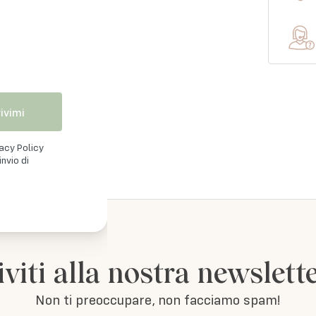
lo Boston!
rivimi
vacy Policy
nvio di
iviti alla nostra newslett
Non ti preoccupare, non facciamo spam!