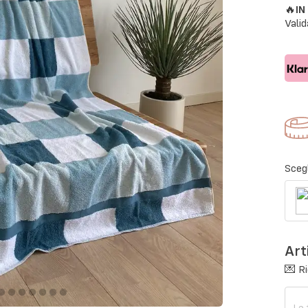
🔥
I
Valid
Scegl
Art
💌 Ri