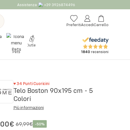
Assistenza
+39 3926874496
Preferiti
Accedi
Carrello
Outlet
1840
recensioni
Pets
♥
34
Punti Cuoricini
Telo Boston 90x195 cm - 5
Colori
Più informazioni
,00€
69,99€
-
50
%