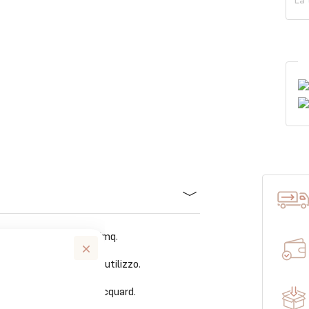
rati dal peso di 650gr/mq.
orbenza sin dal primo utilizzo.
a un’elegante greca jacquard.