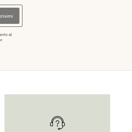
crivimi
ento al
r.