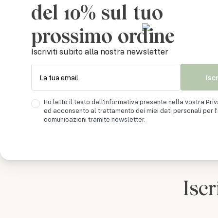
del 10% sul tuo
Lasciati avvolgere dall’incantevole morbidezza del Te
prossimo ordine
Iscriviti subito alla nostra newsletter
Misure: 90×195 cm
Isc
La tua email
Disponibili 5 colori
Ho letto il testo dell'informativa presente nella vostra Pri
ed acconsento al trattamento dei miei dati personali per l'i
comunicazioni tramite newsletter.
Iscr