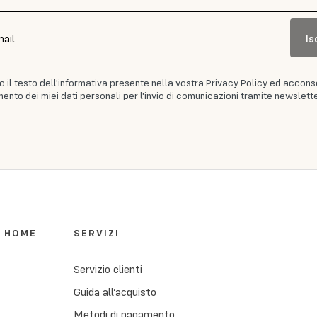
Is
mail
to il testo dell'informativa presente nella vostra Privacy Policy ed accons
ento dei miei dati personali per l'invio di comunicazioni tramite newslette
I HOME
SERVIZI
Servizio clienti
Guida all’acquisto
Metodi di pagamento