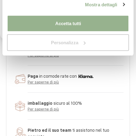
-No Asciugatrice
Ho letto il testo dell'informativa presente nella
Mostra dettagli
vostra Privacy Policy ed acconsento al
trattamento dei miei dati personali per l'invio di
-Passare spesso l’aspirapolvere
comunicazioni tramite newsletter.
Accetta tutti
Personalizza
Consegna
in 24/48 ore.
Per saperne di più
Paga
in comode rate con
Per saperne di più
imballaggio
sicuro al 100%
Per saperne di più
Pietro ed il suo team
ti assistono nel tuo