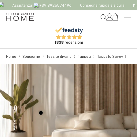
Assistenza
+39 3926874496
Consegna rapida e sicura
Pag
1838
recensioni
Home
Soggiorno
Tessile divano
Tappeti
Tappeto Savoy Tinta Un