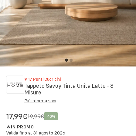
♥
17
Punti Cuoricini
Tappeto Savoy Tinta Unita Latte - 8
Misure
Più informazioni
17,99€
19,99€
-
10
%
🔥
IN PROMO
Valida fino al
31 agosto 2026