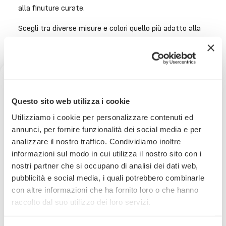
alla finuture curate.
Scegli tra diverse misure e colori quello più adatto alla
tua casa.
Per ogni dubbio puoi richiedere foto e video al
numero Whatsapp 3926874496.
ISTRUZIONI LAVAGGIO:
Ricevi uno sconto del 10% sul
Questo sito web utilizza i cookie
tuo prossimo ordine
-Lavabile in lavatrice (ove applicabile in base alla
Utilizziamo i cookie per personalizzare contenuti ed
capacità) a 30° con programma/prodotti delicati
annunci, per fornire funzionalità dei social media e per
analizzare il nostro traffico. Condividiamo inoltre
Iscriviti subito alla nostra newsletter
-Non candeggiare
informazioni sul modo in cui utilizza il nostro sito con i
nostri partner che si occupano di analisi dei dati web,
-Non centrifugare
La tua email
pubblicità e social media, i quali potrebbero combinarle
-Non stirare
con altre informazioni che ha fornito loro o che hanno
Iscrivimi
raccolto dal suo utilizzo dei loro servizi.
-Non lavare a secco