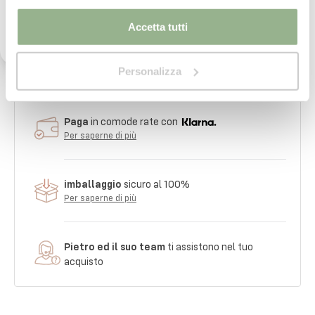
trattamento dei miei dati personali per l'invio di
comunicazioni tramite newsletter.
Accetta tutti
Consegna
in 24/48 ore.
Personalizza
Per saperne di più
Paga
in comode rate con
Per saperne di più
imballaggio
sicuro al 100%
Per saperne di più
Pietro ed il suo team
ti assistono nel tuo
acquisto