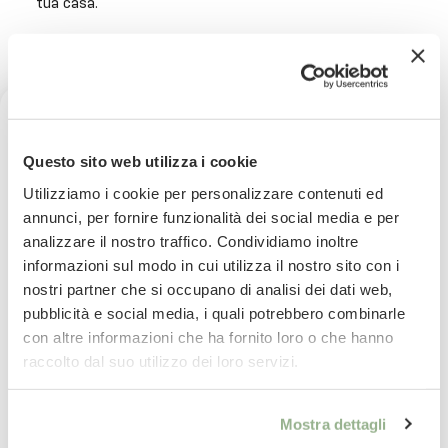
tua casa.
Per ogni dubbio puoi richiedere foto e video al
numero Whatsapp 3926874496.
ISTRUZIONI LAVAGGIO:
-Lavabile in lavatrice (ove applicabile in base alla
Ricevi uno sconto del 10% sul
Questo sito web utilizza i cookie
capacità) a 30° con programma/prodotti delicati
tuo prossimo ordine
Utilizziamo i cookie per personalizzare contenuti ed
-Non candeggiare
annunci, per fornire funzionalità dei social media e per
analizzare il nostro traffico. Condividiamo inoltre
Iscriviti subito alla nostra newsletter
-Non centrifugare
informazioni sul modo in cui utilizza il nostro sito con i
nostri partner che si occupano di analisi dei dati web,
-Non stirare
La tua email
pubblicità e social media, i quali potrebbero combinarle
-Non lavare a secco
con altre informazioni che ha fornito loro o che hanno
Iscrivimi
raccolto dal suo utilizzo dei loro servizi.
-No Asciugatrice
-Passare spesso l’aspirapolvere
Ho letto il testo dell'informativa presente nella
Mostra dettagli
vostra Privacy Policy ed acconsento al