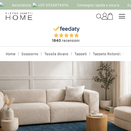
Assistenza
+39 3926874496
Consegna rapida e sicura
Pag
1840
recensioni
Home
Soggiorno
Tessile divano
Tappeti
Tappeto Rotondo Savoy