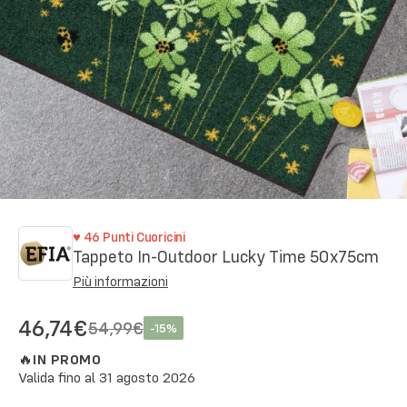
♥
46
Punti Cuoricini
Tappeto In-Outdoor Lucky Time 50x75cm
Più informazioni
46,74€
54,99€
-
15
%
🔥
IN PROMO
Valida fino al
31 agosto 2026