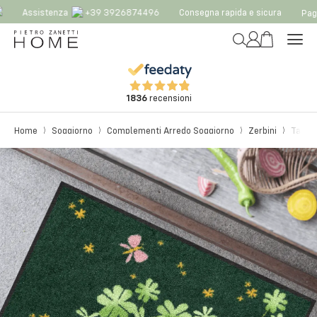
Assistenza
+39 3926874496
Consegna rapida e sicura
Paga
1836
recensioni
Home
Soggiorno
Complementi Arredo Soggiorno
Zerbini
Tappe