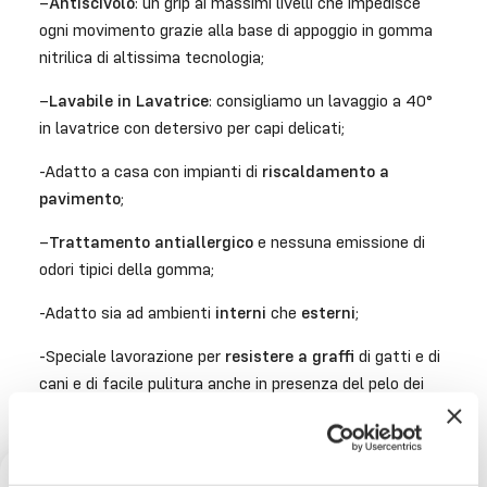
–
Antiscivolo
: un grip ai massimi livelli che impedisce
ogni movimento grazie alla base di appoggio in gomma
nitrilica di altissima tecnologia;
–
Lavabile in Lavatrice
: consigliamo un lavaggio a 40°
in lavatrice con detersivo per capi delicati;
-Adatto a casa con impianti di
riscaldamento a
pavimento
;
–
Trattamento antiallergico
e nessuna emissione di
odori tipici della gomma;
-Adatto sia ad ambienti
interni
che
esterni
;
-Speciale lavorazione per
resistere a graffi
di gatti e di
cani e di facile pulitura anche in presenza del pelo dei
vostri amici a quattro zampe.
Porta un tocco di colore e di qualità nella tua casa.