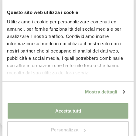
Spessore 1 cm
Ricevi uno sconto del 10% sul
Questo sito web utilizza i cookie
Misure
: 50*75 cm
tuo prossimo ordine
Utilizziamo i cookie per personalizzare contenuti ed
annunci, per fornire funzionalità dei social media e per
analizzare il nostro traffico. Condividiamo inoltre
Iscriviti subito alla nostra newsletter
informazioni sul modo in cui utilizza il nostro sito con i
nostri partner che si occupano di analisi dei dati web,
La tua email
pubblicità e social media, i quali potrebbero combinarle
con altre informazioni che ha fornito loro o che hanno
Iscrivimi
raccolto dal suo utilizzo dei loro servizi.
Consegna
in 24/48 ore.
Ho letto il testo dell'informativa presente nella
Mostra dettagli
vostra Privacy Policy ed acconsento al
Per saperne di più
trattamento dei miei dati personali per l'invio di
comunicazioni tramite newsletter.
Accetta tutti
Paga
in comode rate con
Per saperne di più
Personalizza