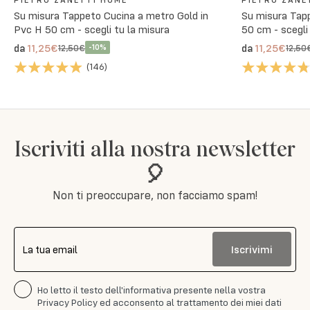
Su misura
Tappeto Cucina a metro Gold in
Su misura
Tapp
Pvc H 50 cm - scegli tu la misura
50 cm - scegli
11,25€
11,25€
da
da
12,50€
12,50
-
10
%
(
146
)
Iscriviti alla nostra newsletter
🎈
Non ti preoccupare, non facciamo spam!
Iscrivimi
La tua email
Ho letto il testo dell'informativa presente nella vostra
Privacy Policy ed acconsento al trattamento dei miei dati