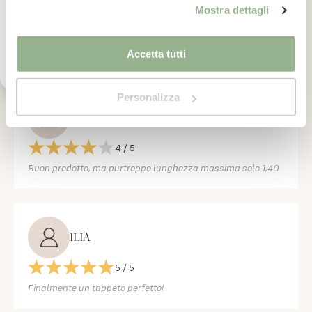
Ho letto il testo dell'informativa presente nella
Mostra dettagli
(
0
)
vostra Privacy Policy ed acconsento al
(
0
)
trattamento dei miei dati personali per l'invio di
(
0
)
comunicazioni tramite newsletter.
Accetta tutti
Personalizza
Floriana Toxiri
4
/ 5
Buon prodotto, ma purtroppo lunghezza massima solo 1,40
ILIA
5
/ 5
Finalmente un tappeto perfetto!