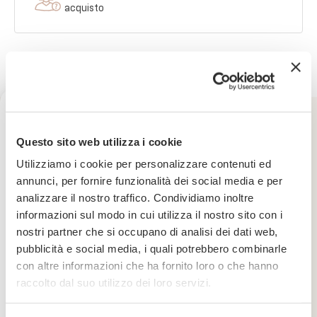
acquisto
Vogliamo dirvi grazie
Ricevi uno sconto del 10% sul
Questo sito web utilizza i cookie
Valutazione e recensioni
tuo prossimo ordine
Utilizziamo i cookie per personalizzare contenuti ed
OPINIONI CERTIFICATE
annunci, per fornire funzionalità dei social media e per
analizzare il nostro traffico. Condividiamo inoltre
Iscriviti subito alla nostra newsletter
informazioni sul modo in cui utilizza il nostro sito con i
4.94
nostri partner che si occupano di analisi dei dati web,
La tua email
/5
pubblicità e social media, i quali potrebbero combinarle
con altre informazioni che ha fornito loro o che hanno
(
16
recensioni)
Iscrivimi
raccolto dal suo utilizzo dei loro servizi.
(
15
)
(
1
)