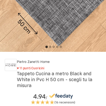
Pietro Zanetti Home
♥
11
punti Cuoricini
Tappeto Cucina a metro Black and
White in Pvc H 50 cm - scegli tu la
misura
4.94
/
(
16
recensioni)