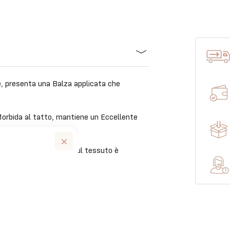
, presenta una Balza applicata che
orbida al tatto, mantiene un Eccellente
 in quanto il disegno sul tessuto è
iare.