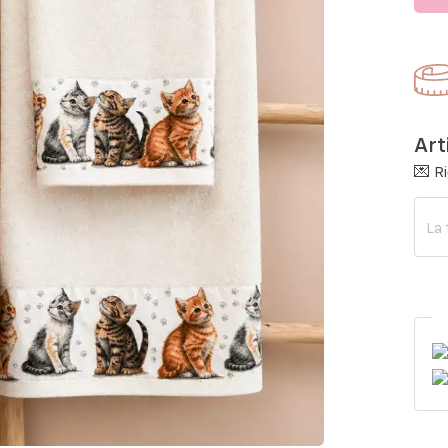
Art
💌 Ri