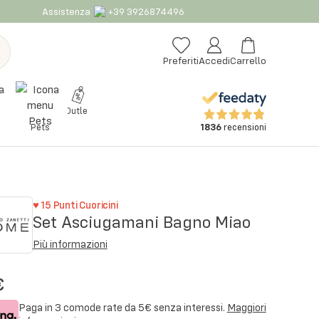
Assistenza
+39 3926874496
Preferiti
Accedi
Carrello
Outlet
1836
recensioni
Pets
♥
15
Punti Cuoricini
Set Asciugamani Bagno Miao
Più informazioni
€
Paga in 3 comode rate da
5€
senza interessi.
Maggiori