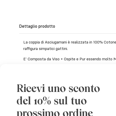
Dettaglio prodotto
La coppia di Asciugamani è realizzata in 100% Cotone
raffigura simpatici gattini.
E’ Composta da Viso + Ospite e Pur essendo molto M
grado di assorbimento.
La fantasia della Balza può variare da Coppia a Coppia
continuo.
Ricevi uno sconto
Lavabile in lavatrice a 40°. Si può stirare, non candegg
del 10% sul tuo
Misure:
prossimo ordine
Viso: 60×110 cm
Ospite: 60×38 cm