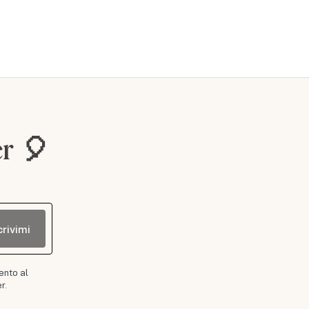
er 🎈
crivimi
ento al
r.