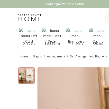
Consegna rapida e sicura
Gift Card
Best Seller
Primavera
Cucina
Home
Bagno
Asciugamani
Set Asciugamano Bagno