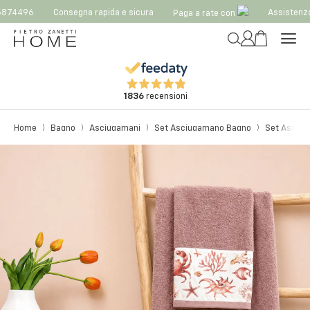
874496
Consegna rapida e sicura
Assistenza
Paga a rate con
1836
recensioni
Home
Bagno
Asciugamani
Set Asciugamano Bagno
Set Asciug