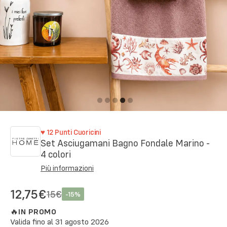
♥
12
Punti Cuoricini
Set Asciugamani Bagno Fondale Marino -
4 colori
Più informazioni
12,75€
15€
-
15
%
🔥
IN PROMO
Valida fino al
31 agosto 2026