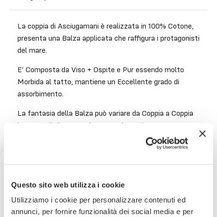
La coppia di Asciugamani è realizzata in 100% Cotone,
presenta una Balza applicata che raffigura i protagonisti
del mare.
E’ Composta da Viso + Ospite e Pur essendo molto
Morbida al tatto, mantiene un Eccellente grado di
assorbimento.
La fantasia della Balza può variare da Coppia a Coppia
in quanto il disegno sul tessuto è continuo.
Lavabile in lavatrice a 40°. Si può stirare, non
candeggiare.
Misure:
Ricevi uno sconto del 10% sul
Questo sito web utilizza i cookie
tuo prossimo ordine
Viso: 60×110 cm
Ospite: 60×38 cm
Utilizziamo i cookie per personalizzare contenuti ed
annunci, per fornire funzionalità dei social media e per