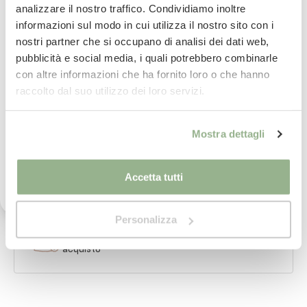
analizzare il nostro traffico. Condividiamo inoltre
Iscriviti subito alla nostra newsletter
informazioni sul modo in cui utilizza il nostro sito con i
nostri partner che si occupano di analisi dei dati web,
La tua email
Consegna
in 24/48 ore.
pubblicità e social media, i quali potrebbero combinarle
Per saperne di più
con altre informazioni che ha fornito loro o che hanno
Iscrivimi
raccolto dal suo utilizzo dei loro servizi.
Paga
in comode rate con
Ho letto il testo dell'informativa presente nella
Per saperne di più
Mostra dettagli
vostra Privacy Policy ed acconsento al
trattamento dei miei dati personali per l'invio di
comunicazioni tramite newsletter.
imballaggio
sicuro al 100%
Accetta tutti
Per saperne di più
Personalizza
Pietro ed il suo team
ti assistono nel tuo
acquisto