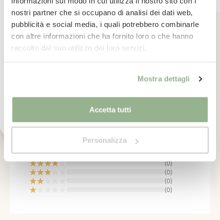
informazioni sul modo in cui utilizza il nostro sito con i
nostri partner che si occupano di analisi dei dati web,
La tua email
pubblicità e social media, i quali potrebbero combinarle
con altre informazioni che ha fornito loro o che hanno
Vogliamo dirvi grazie
Valutazione e recensioni
Iscrivimi
raccolto dal suo utilizzo dei loro servizi.
OPINIONI CERTIFICATE
Ho letto il testo dell'informativa presente nella
Mostra dettagli
vostra Privacy Policy ed acconsento al
trattamento dei miei dati personali per l'invio di
comunicazioni tramite newsletter.
5
Accetta tutti
/5
(
2
recensioni)
Personalizza
(
2
)
(
0
)
(
0
)
(
0
)
(
0
)