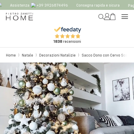
Assistenza
+39 3926874496
Consegna rapida e sicura
Paga
1838
recensioni
Home
Natale
Decorazioni Natalizie
Sacco Dono con Cervo Scozzes