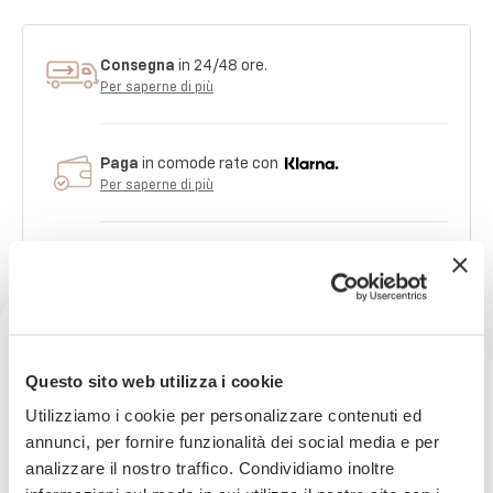
Consegna
in 24/48 ore.
Per saperne di più
Paga
in comode rate con
Per saperne di più
imballaggio
sicuro al 100%
Per saperne di più
Pietro ed il suo team
ti assistono nel tuo
Ricevi uno sconto del 10% sul
acquisto
Questo sito web utilizza i cookie
tuo prossimo ordine
Utilizziamo i cookie per personalizzare contenuti ed
annunci, per fornire funzionalità dei social media e per
analizzare il nostro traffico. Condividiamo inoltre
Iscriviti subito alla nostra newsletter