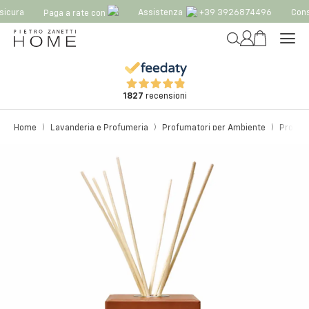
icura
Assistenza
+39 3926874496
Conse
Paga a rate con
1827
recensioni
Home
Lavanderia e Profumeria
Profumatori per Ambiente
Profum