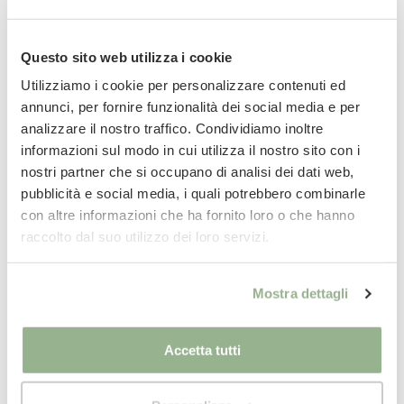
quadri
–
100 ml
perfetta per una superficie intorno ai 25 metri
Questo sito web utilizza i cookie
quadrati
Utilizziamo i cookie per personalizzare contenuti ed
annunci, per fornire funzionalità dei social media e per
–
250 ml
perfetta per una superficie fino a 40 metri
analizzare il nostro traffico. Condividiamo inoltre
quadri
informazioni sul modo in cui utilizza il nostro sito con i
–
1/1,5/3/5 litri
perfetti per una superficie attorno a 80
nostri partner che si occupano di analisi dei dati web,
metri quadri
pubblicità e social media, i quali potrebbero combinarle
con altre informazioni che ha fornito loro o che hanno
raccolto dal suo utilizzo dei loro servizi.
Mostra dettagli
Consegna
in 24/48 ore.
Per saperne di più
Accetta tutti
Paga
in comode rate con
Per saperne di più