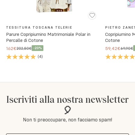
TESSITURA TOSCANA TELERIE
PIETRO ZANE
Parure Copripiumino Matrimoniale Polar in
Copripiumino M
Percalle di Cotone
Cotone
162€
59,42€
202,50€
69,90€
-
20
%
(
4
)
Iscriviti alla nostra newsletter
🎈
Non ti preoccupare, non facciamo spam!