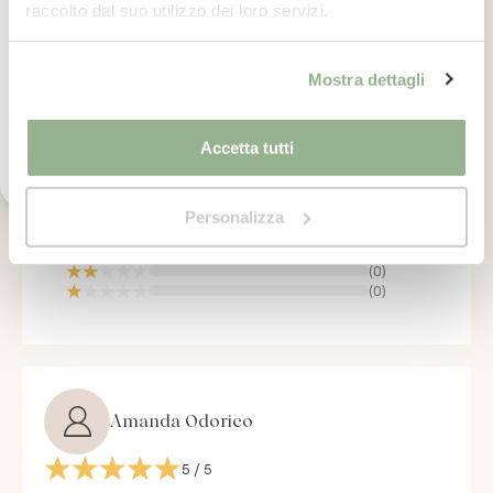
Iscrivimi
raccolto dal suo utilizzo dei loro servizi.
OPINIONI CERTIFICATE
Ho letto il testo dell'informativa presente nella
Mostra dettagli
vostra Privacy Policy ed acconsento al
5
trattamento dei miei dati personali per l'invio di
comunicazioni tramite newsletter.
/5
Accetta tutti
(
1
recensioni)
(
1
)
Personalizza
(
0
)
(
0
)
(
0
)
(
0
)
Amanda Odorico
5
/ 5