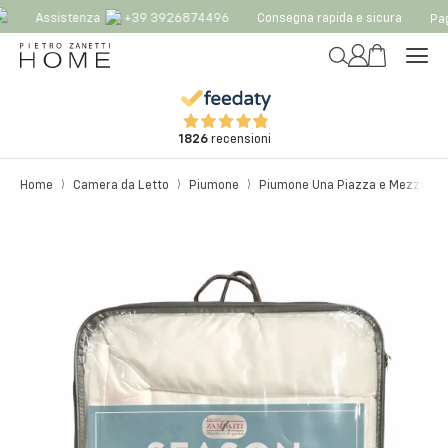
Assistenza
+39 3926874496
Consegna rapida e sicura
Paga
1826
recensioni
Home
Camera da Letto
Piumone
Piumone Una Piazza e Mezza