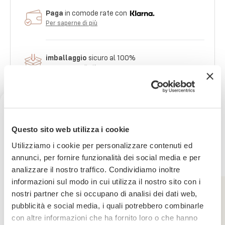
Paga
in comode rate con
Per saperne di più
imballaggio
sicuro al 100%
Per saperne di più
Pietro ed il suo team
ti assistono nel tuo
acquisto
Ricevi uno sconto del 10% sul
Questo sito web utilizza i cookie
tuo prossimo ordine
Utilizziamo i cookie per personalizzare contenuti ed
annunci, per fornire funzionalità dei social media e per
analizzare il nostro traffico. Condividiamo inoltre
Iscriviti subito alla nostra newsletter
informazioni sul modo in cui utilizza il nostro sito con i
nostri partner che si occupano di analisi dei dati web,
La tua email
Vogliamo dirvi grazie
pubblicità e social media, i quali potrebbero combinarle
Valutazione e recensioni
con altre informazioni che ha fornito loro o che hanno