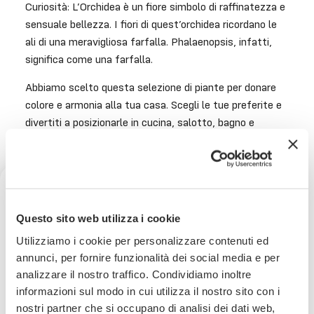
Curiosità: L’Orchidea è un fiore simbolo di raffinatezza e
sensuale bellezza. I fiori di quest’orchidea ricordano le
ali di una meravigliosa farfalla. Phalaenopsis, infatti,
significa come una farfalla.
Abbiamo scelto questa selezione di piante per donare
colore e armonia alla tua casa. Scegli le tue preferite e
divertiti a posizionarle in cucina, salotto, bagno e
camera. Davvero versatili e molto belle. Ottima idea
regalo.
Misura:
h 65 cm
Ricevi uno sconto del 10% sul
Questo sito web utilizza i cookie
tuo prossimo ordine
Utilizziamo i cookie per personalizzare contenuti ed
annunci, per fornire funzionalità dei social media e per
Consegna
in 24/48 ore.
analizzare il nostro traffico. Condividiamo inoltre
Iscriviti subito alla nostra newsletter
Per saperne di più
informazioni sul modo in cui utilizza il nostro sito con i
nostri partner che si occupano di analisi dei dati web,
La tua email