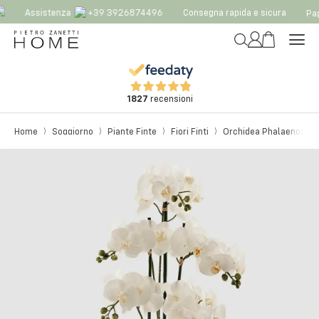
Assistenza
+39 3926874496
Consegna rapida e sicura
Pag
1827
recensioni
Home
Soggiorno
Piante Finte
Fiori Finti
Orchidea Phalaenopsis