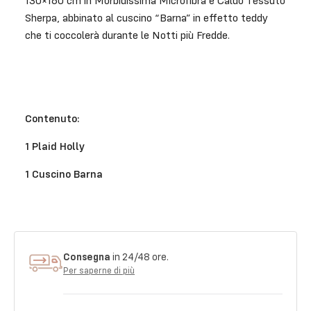
130×160 cm in Morbidissima Microfibra e Caldo Tessuto
Sherpa, abbinato al cuscino “Barna” in effetto teddy
che ti coccolerà durante le Notti più Fredde.
Contenuto:
1 Plaid Holly
1 Cuscino Barna
Consegna
in 24/48 ore.
Per saperne di più