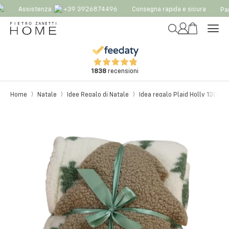
Assistenza
+39 3926874496
Consegna rapida e sicura
Pag
1838
recensioni
Home
Natale
Idee Regalo di Natale
Idea regalo Plaid Holly 130x 