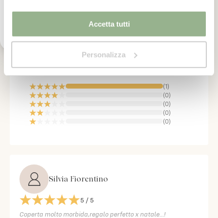
trattamento dei miei dati personali per l'invio di
comunicazioni tramite newsletter.
Accetta tutti
5
/5
Personalizza
(
1
recensioni)
(
1
)
(
0
)
(
0
)
(
0
)
(
0
)
Silvia Fiorentino
5
/ 5
Coperta molto morbida,regalo perfetto x natale...!