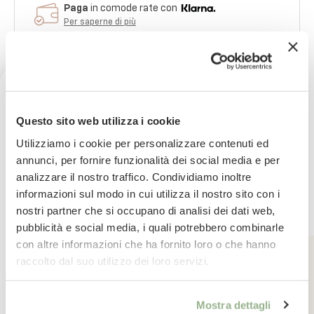
Paga
in comode rate con
Per saperne di più
imballaggio
sicuro al 100%
Per saperne di più
Ricevi uno sconto del 10% sul
Questo sito web utilizza i cookie
Pietro ed il suo team
ti assistono nel tuo
tuo prossimo ordine
Utilizziamo i cookie per personalizzare contenuti ed
acquisto
annunci, per fornire funzionalità dei social media e per
analizzare il nostro traffico. Condividiamo inoltre
Iscriviti subito alla nostra newsletter
informazioni sul modo in cui utilizza il nostro sito con i
nostri partner che si occupano di analisi dei dati web,
La tua email
pubblicità e social media, i quali potrebbero combinarle
con altre informazioni che ha fornito loro o che hanno
Iscrivimi
raccolto dal suo utilizzo dei loro servizi.
Vogliamo dirvi grazie
Valutazione e recensioni
Ho letto il testo dell'informativa presente nella
Mostra dettagli
vostra Privacy Policy ed acconsento al
OPINIONI CERTIFICATE