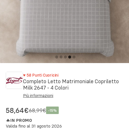
♥
58
Punti Cuoricini
Completo Letto Matrimoniale Copriletto
Milk 2647 - 4 Colori
Più informazioni
58,64€
68,99€
-
15
%
🔥
IN PROMO
Valida fino al
31 agosto 2026