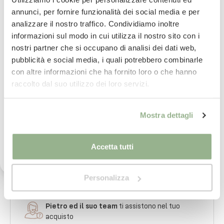
annunci, per fornire funzionalità dei social media e per
analizzare il nostro traffico. Condividiamo inoltre
Iscriviti subito alla nostra newsletter
informazioni sul modo in cui utilizza il nostro sito con i
nostri partner che si occupano di analisi dei dati web,
La tua email
pubblicità e social media, i quali potrebbero combinarle
con altre informazioni che ha fornito loro o che hanno
Consegna
in 24/48 ore.
Per saperne di più
Iscrivimi
raccolto dal suo utilizzo dei loro servizi.
Ho letto il testo dell'informativa presente nella
Mostra dettagli
Paga
in comode rate con
vostra Privacy Policy ed acconsento al
Per saperne di più
trattamento dei miei dati personali per l'invio di
comunicazioni tramite newsletter.
Accetta tutti
imballaggio
sicuro al 100%
Per saperne di più
Personalizza
Pietro ed il suo team
ti assistono nel tuo
acquisto