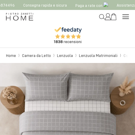
874496
Consegna rapida e sicura
Assistenza
Paga a rate con
1838
recensioni
Home
Camera da Letto
Lenzuola
Lenzuola Matrimoniali
Comple