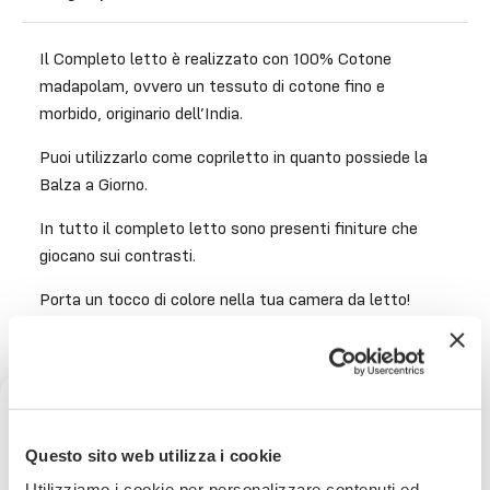
Il Completo letto è realizzato con 100% Cotone
madapolam, ovvero un tessuto di cotone fino e
morbido, originario dell’India.
Puoi utilizzarlo come copriletto in quanto possiede la
Balza a Giorno.
In tutto il completo letto sono presenti finiture che
giocano sui contrasti.
Porta un tocco di colore nella tua camera da letto!
Misure:
Lenzuolo Sopra 250×290 cm
Lenzuolo sotto con angoli 180x200x28 cm
Ricevi uno sconto del 10% sul
Questo sito web utilizza i cookie
2 Federe 50×80 cm
tuo prossimo ordine
Utilizziamo i cookie per personalizzare contenuti ed