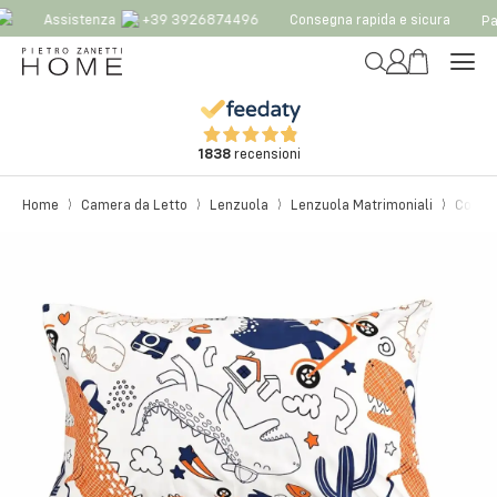
Assistenza
+39 3926874496
Consegna rapida e sicura
Pag
1838
recensioni
Home
Camera da Letto
Lenzuola
Lenzuola Matrimoniali
Comple