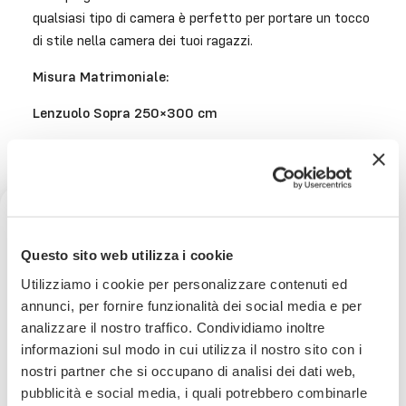
qualsiasi tipo di camera è perfetto per portare un tocco
di stile nella camera dei tuoi ragazzi.
Misura Matrimoniale:
Lenzuolo Sopra 250×300 cm
Lenzuolo Sotto 180×200 + 25 cm (altezza angolo)
2 Federe 50×80 cm
Ricevi uno sconto del 10% sul
Questo sito web utilizza i cookie
tuo prossimo ordine
Utilizziamo i cookie per personalizzare contenuti ed
Consegna
in 24/48 ore.
annunci, per fornire funzionalità dei social media e per
Per saperne di più
analizzare il nostro traffico. Condividiamo inoltre
Iscriviti subito alla nostra newsletter
informazioni sul modo in cui utilizza il nostro sito con i
nostri partner che si occupano di analisi dei dati web,
Paga
in comode rate con
La tua email
Per saperne di più
pubblicità e social media, i quali potrebbero combinarle