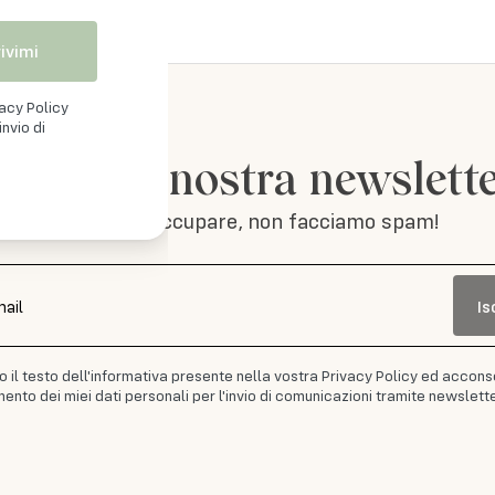
rivimi
vacy Policy
nvio di
iviti alla nostra newslett
Non ti preoccupare, non facciamo spam!
Is
mail
to il testo dell'informativa presente nella vostra Privacy Policy ed accons
ento dei miei dati personali per l'invio di comunicazioni tramite newslette