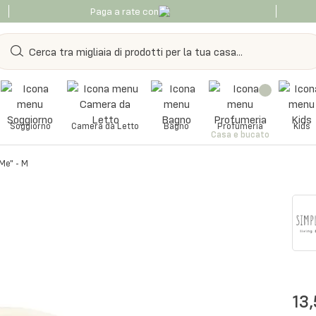
Paga a rate con
Soggiorno
Camera da Letto
Bagno
Profumeria
Kids
Casa e bucato
 Me" - M
13