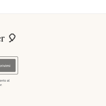
er 🎈
crivimi
ento al
r.