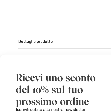
Dettaglio prodotto
Stupenda Ciotola Cibo e/o Acqua per i nostri Amici a 
Lavabile in Lavastoviglie.
Ricevi uno sconto
Dimensioni: diam 18,2 x altezza 5 cm
del 10% sul tuo
prossimo ordine
Iscriviti subito alla nostra newsletter