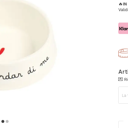
🔥
I
Valid
Art
💌 Ri