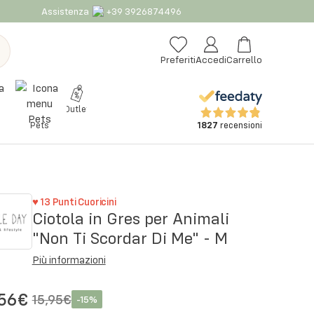
Assistenza
+39 3926874496
Preferiti
Accedi
Carrello
Outlet
1827
recensioni
Pets
♥
13
Punti Cuoricini
Ciotola in Gres per Animali
"Non Ti Scordar Di Me" - M
Più informazioni
,56€
15,95€
-
15
%