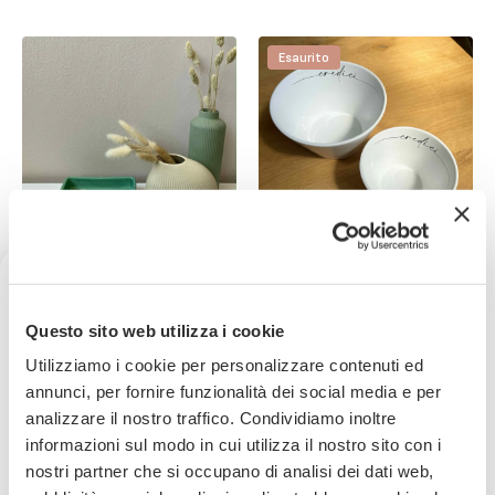
Esaurito
FIORDITERRA
FIORDITERRA
Svuotatasche Iniziale Oro
Insalatiera Cono con scritta
(A-Z) in Ceramica Verde
Credici linea calligrafa (2
Ricevi uno sconto del 10% sul
Questo sito web utilizza i cookie
17x17 cm
misure)
5,00€
20,23€
da
24,90€
28,90€
-
80
%
-
30
%
tuo prossimo ordine
Utilizziamo i cookie per personalizzare contenuti ed
annunci, per fornire funzionalità dei social media e per
analizzare il nostro traffico. Condividiamo inoltre
Iscriviti subito alla nostra newsletter
informazioni sul modo in cui utilizza il nostro sito con i
nostri partner che si occupano di analisi dei dati web,
La tua email