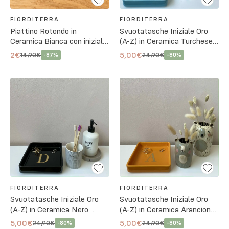
FIORDITERRA
FIORDITERRA
Piattino Rotondo in
Svuotatasche Iniziale Oro
Ceramica Bianca con iniziale
(A-Z) in Ceramica Turchese
Oro 14cm (A-Z)
17x17 cm
2€
5,00€
14,90€
24,90€
-
87
%
-
80
%
FIORDITERRA
FIORDITERRA
Svuotatasche Iniziale Oro
Svuotatasche Iniziale Oro
(A-Z) in Ceramica Nero
(A-Z) in Ceramica Arancione
17x17 cm
17x17 cm
5,00€
5,00€
24,90€
24,90€
-
80
%
-
80
%