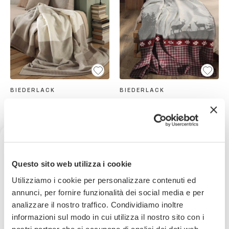
BIEDERLACK
BIEDERLACK
Coperta Singola Feel Modern
Coperta Singola Alpi
150x200 cm
150x200 cm
89,99€
89,99€
Ricevi uno sconto del 10% sul
Questo sito web utilizza i cookie
tuo prossimo ordine
Utilizziamo i cookie per personalizzare contenuti ed
Visualizzati
2
prodotti di
2
totali
annunci, per fornire funzionalità dei social media e per
analizzare il nostro traffico. Condividiamo inoltre
Iscriviti subito alla nostra newsletter
informazioni sul modo in cui utilizza il nostro sito con i
nostri partner che si occupano di analisi dei dati web,