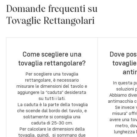
Domande frequenti su
Tovaglie Rettangolari
Come scegliere una
Dove pos
tovaglia rettangolare?
tovaglie
anti
Per scegliere una tovaglia
rettangolare, è necessario
In questa p
misurare le dimensioni del tavolo e
soluzioni 
aggiungere la “caduta” desiderata
Abbiamo diver
su tutti i lati.
antimacchia c
La caduta è la parte della tovaglia
Se invece 
che scende dal bordo del tavolo, e
misura” offr
solitamente si consiglia una
avere una tov
caduta di 25-30 cm.
metro, dov
Per calcolare le dimensioni della
lunghezza l
tovaglia, quindi, si sommano due