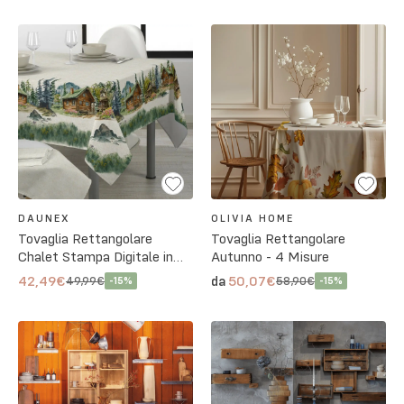
DAUNEX
OLIVIA HOME
Tovaglia Rettangolare
Tovaglia Rettangolare
Chalet Stampa Digitale in
Autunno - 4 Misure
100% Cotone
42,49€
50,07€
da
49,99€
58,90€
-
15
%
-
15
%