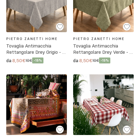
PIETRO ZANETTI HOME
PIETRO ZANETTI HOME
Tovaglia Antimacchia
Tovaglia Antimacchia
Rettangolare Drey Grigio - 3
Rettangolare Drey Verde - 3
Misure
Misure
8,50€
8,50€
da
da
10€
10€
-
15
%
-
15
%