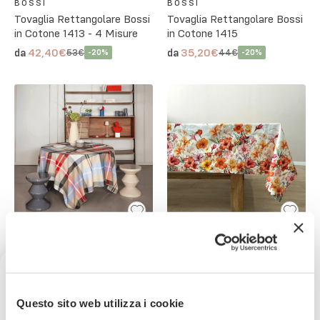
BOSSI
BOSSI
Tovaglia Rettangolare Bossi
Tovaglia Rettangolare Bossi
in Cotone 1413 - 4 Misure
in Cotone 1415
42,40€
35,20€
da
da
53€
44€
-
20
%
-
20
%
BOSSI
TAG HOUSE
Tovaglia Rettangolare Bossi
Tovaglia Rettangolare
in Cotone 1417
Hibiscus - 5 Misure
35,20€
17,00€
da
da
44€
33,99€
-
20
%
-
50
%
Ricevi uno sconto del 10% sul
Questo sito web utilizza i cookie