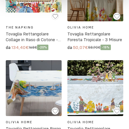
THE NAPKING
OLIVIA HOME
Tovaglia Rettangolare
Tovaglia Rettangolare
Collage in Raso di Cotone - 3
Foresta Tropicale - 3 Misure
Misure
134,40€
50,07€
da
da
168€
58,90€
-
20
%
-
15
%
OLIVIA HOME
OLIVIA HOME
Tovaglia Rettangolare Borgo
Tovaglia Rettangolare