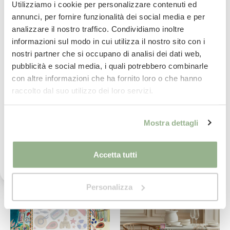
tuo prossimo ordine
Utilizziamo i cookie per personalizzare contenuti ed
annunci, per fornire funzionalità dei social media e per
analizzare il nostro traffico. Condividiamo inoltre
Iscriviti subito alla nostra newsletter
informazioni sul modo in cui utilizza il nostro sito con i
nostri partner che si occupano di analisi dei dati web,
La tua email
pubblicità e social media, i quali potrebbero combinarle
con altre informazioni che ha fornito loro o che hanno
Iscrivimi
raccolto dal suo utilizzo dei loro servizi.
TAG HOUSE
THE NAPKING
Ho letto il testo dell'informativa presente nella
Tovaglia Rettangolare Ginko
Tovaglia Rettangolare Funky
Mostra dettagli
vostra Privacy Policy ed acconsento al
- 5 Misure
Animals in Raso di Cotone -
trattamento dei miei dati personali per l'invio di
3 Misure
comunicazioni tramite newsletter.
16,99€
134,40€
da
da
33,99€
168€
-
50
%
-
20
%
Accetta tutti
Personalizza