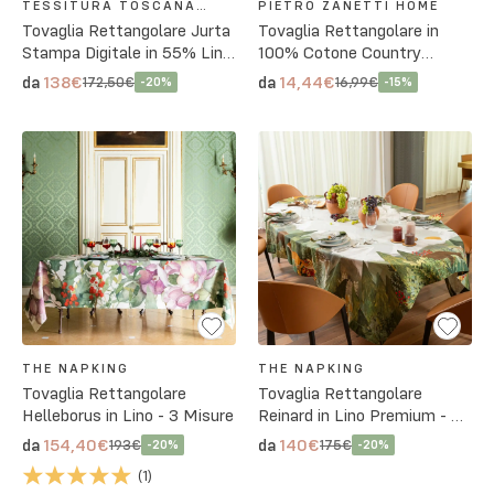
TESSITURA TOSCANA
PIETRO ZANETTI HOME
TELERIE
Tovaglia Rettangolare Jurta
Tovaglia Rettangolare in
Stampa Digitale in 55% Lino
100% Cotone Country
e 45% Cotone - 2 Misure
Bordeaux
138€
14,44€
da
da
172,50€
16,99€
-
20
%
-
15
%
THE NAPKING
THE NAPKING
Tovaglia Rettangolare
Tovaglia Rettangolare
Helleborus in Lino - 3 Misure
Reinard in Lino Premium - 3
Misure
154,40€
140€
da
da
193€
175€
-
20
%
-
20
%
(
1
)