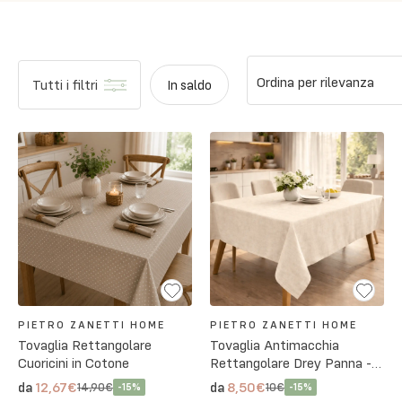
Ordina per rilevanza
Tutti i filtri
In saldo
PIETRO ZANETTI HOME
PIETRO ZANETTI HOME
Tovaglia Rettangolare
Tovaglia Antimacchia
Cuoricini in Cotone
Rettangolare Drey Panna - 3
Misure
12,67€
8,50€
da
da
14,90€
10€
-
15
%
-
15
%