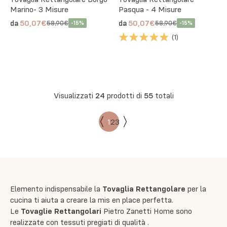
Marino- 3 Misure
Pasqua - 4 Misure
50,07€
50,07€
da
da
58,90€
58,90€
-
15
%
-
15
%
(
1
)
Visualizzati
24
prodotti di
55
totali
1
2
3
Elemento indispensabile la
Tovaglia Rettangolare
per la
cucina ti aiuta a creare la mis en place perfetta.
Le
Tovaglie Rettangolari
Pietro Zanetti Home sono
realizzate con tessuti pregiati di qualità .