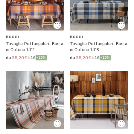
BOSSI
BOSSI
Tovaglia Rettangolare Bossi
Tovaglia Rettangolare Bossi
in Cotone 1411
in Cotone 1419
35,20€
35,20€
da
da
44€
44€
-
20
%
-
20
%