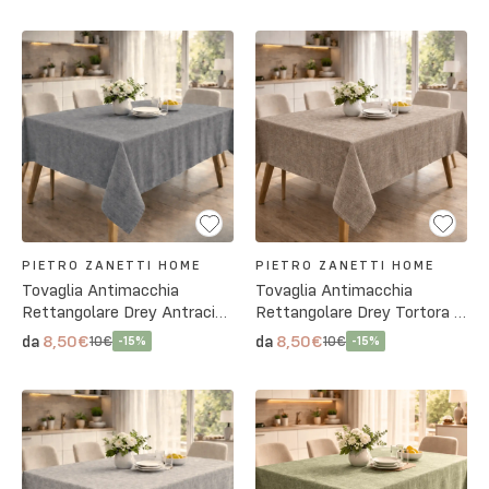
PIETRO ZANETTI HOME
PIETRO ZANETTI HOME
Tovaglia Antimacchia
Tovaglia Antimacchia
Rettangolare Drey Antracite
Rettangolare Drey Tortora -
- 3 Misure
3 Misure
8,50€
8,50€
da
da
10€
10€
-
15
%
-
15
%