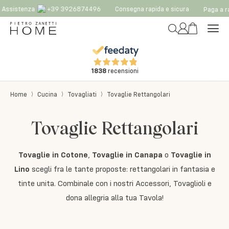
sistenza
+39 3926874496
Consegna rapida e sicura
Paga a rate
1838
recensioni
Home
Cucina
Tovagliati
Tovaglie Rettangolari
Tovaglie Rettangolari
Tovaglie in Cotone
,
Tovaglie in Canapa
o
Tovaglie in
Lino
scegli fra le tante proposte: rettangolari in fantasia e
tinte unita. Combinale con i nostri Accessori, Tovaglioli e
dona allegria alla tua Tavola!