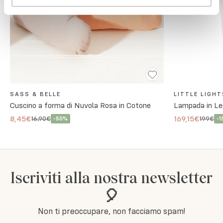
SASS & BELLE
LITTLE LIGHT
Cuscino a forma di Nuvola Rosa in Cotone
Lampada in Le
8,45€
169,15€
16,90€
199€
-
50
%
-
1
Iscriviti alla nostra newsletter
🎈
Non ti preoccupare, non facciamo spam!