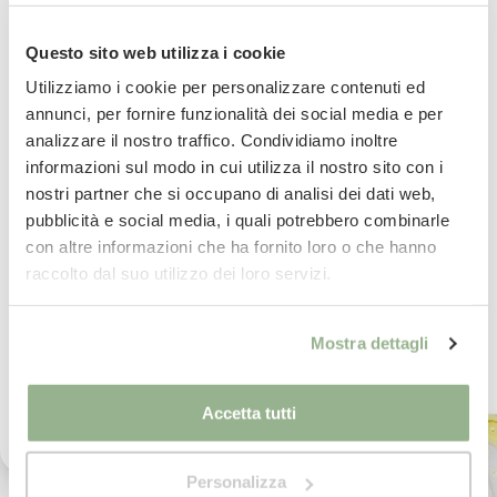
Ricevi uno sconto del 10% sul
Questo sito web utilizza i cookie
Pietro ed il suo team
ti assistono nel tuo
tuo prossimo ordine
acquisto
Utilizziamo i cookie per personalizzare contenuti ed
annunci, per fornire funzionalità dei social media e per
analizzare il nostro traffico. Condividiamo inoltre
Iscriviti subito alla nostra newsletter
informazioni sul modo in cui utilizza il nostro sito con i
nostri partner che si occupano di analisi dei dati web,
La tua email
pubblicità e social media, i quali potrebbero combinarle
con altre informazioni che ha fornito loro o che hanno
Altri prodotti
Iscrivimi
raccolto dal suo utilizzo dei loro servizi.
Selezionati su misura per te
Ho letto il testo dell'informativa presente nella
Mostra dettagli
vostra Privacy Policy ed acconsento al
trattamento dei miei dati personali per l'invio di
comunicazioni tramite newsletter.
Accetta tutti
Personalizza