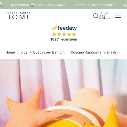
Assistenza
+39 3926874496
Consegna rapida e sicura
Pag
1827
recensioni
Home
Kids
Cuscini per Bambini
Cuscino Rainbow a forma di Arcob