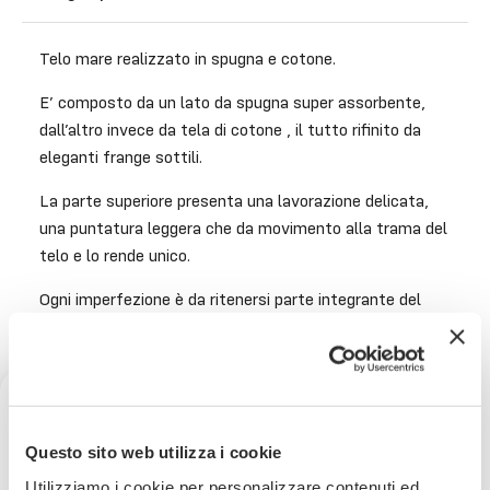
Telo mare realizzato in spugna e cotone.
E’ composto da un lato da spugna super assorbente,
dall’altro invece da tela di cotone , il tutto rifinito da
eleganti frange sottili.
La parte superiore presenta una lavorazione delicata,
una puntatura leggera che da movimento alla trama del
telo e lo rende unico.
Ogni imperfezione è da ritenersi parte integrante del
prodotto.
Al Mare, in Piscina o sulla Sdraio del vostro Giardino,
questo bellissimo Telo sarà elemento Indispensabile per
le vostre vacanze.
Ricevi uno sconto del 10% sul
Questo sito web utilizza i cookie
Misura: 100x 200 cm
tuo prossimo ordine
Utilizziamo i cookie per personalizzare contenuti ed