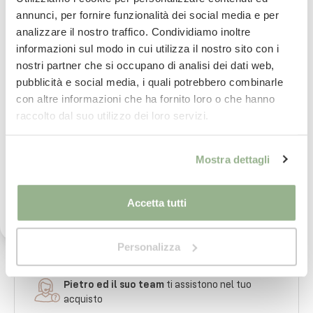
Disponibile in 4 Colori.
annunci, per fornire funzionalità dei social media e per
analizzare il nostro traffico. Condividiamo inoltre
Iscriviti subito alla nostra newsletter
informazioni sul modo in cui utilizza il nostro sito con i
nostri partner che si occupano di analisi dei dati web,
La tua email
pubblicità e social media, i quali potrebbero combinarle
Consegna
in 24/48 ore.
con altre informazioni che ha fornito loro o che hanno
Per saperne di più
Iscrivimi
raccolto dal suo utilizzo dei loro servizi.
Ho letto il testo dell'informativa presente nella
Paga
in comode rate con
Mostra dettagli
vostra Privacy Policy ed acconsento al
Per saperne di più
trattamento dei miei dati personali per l'invio di
comunicazioni tramite newsletter.
Accetta tutti
imballaggio
sicuro al 100%
Per saperne di più
Personalizza
Pietro ed il suo team
ti assistono nel tuo
acquisto