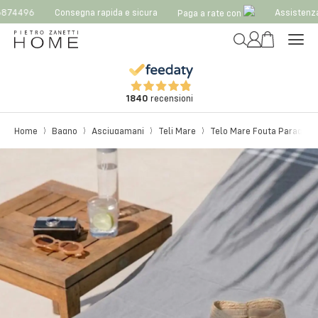
874496
Consegna rapida e sicura
Assistenza
Paga a rate con
1840
recensioni
Home
Bagno
Asciugamani
Teli Mare
Telo Mare Fouta Paraggi c