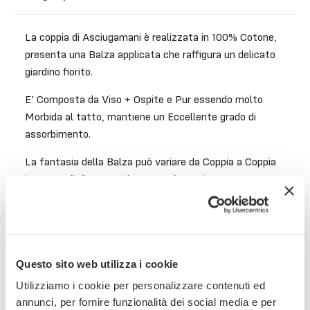
La coppia di Asciugamani è realizzata in 100% Cotone,
presenta una Balza applicata che raffigura un delicato
giardino fiorito.
E’ Composta da Viso + Ospite e Pur essendo molto
Morbida al tatto, mantiene un Eccellente grado di
assorbimento.
La fantasia della Balza può variare da Coppia a Coppia
in quanto il disegno sul tessuto è continuo.
Lavabile in lavatrice a 40°. Si può stirare, non
candeggiare.
Misure:
Ricevi uno sconto del 10% sul
Questo sito web utilizza i cookie
tuo prossimo ordine
Viso: 60×110 cm
Ospite: 60×38 cm
Utilizziamo i cookie per personalizzare contenuti ed
annunci, per fornire funzionalità dei social media e per