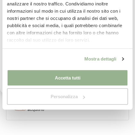
analizzare il nostro traffico. Condividiamo inoltre
Iscriviti subito alla nostra newsletter
informazioni sul modo in cui utilizza il nostro sito con i
nostri partner che si occupano di analisi dei dati web,
La tua email
Consegna
in 24/48 ore.
pubblicità e social media, i quali potrebbero combinarle
Per saperne di più
con altre informazioni che ha fornito loro o che hanno
Iscrivimi
raccolto dal suo utilizzo dei loro servizi.
Paga
in comode rate con
Ho letto il testo dell'informativa presente nella
Per saperne di più
Mostra dettagli
vostra Privacy Policy ed acconsento al
trattamento dei miei dati personali per l'invio di
comunicazioni tramite newsletter.
imballaggio
sicuro al 100%
Accetta tutti
Per saperne di più
Personalizza
Pietro ed il suo team
ti assistono nel tuo
acquisto