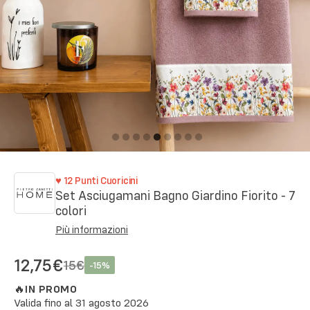
♥
12
Punti Cuoricini
Set Asciugamani Bagno Giardino Fiorito - 7
colori
Più informazioni
12,75€
15€
-
15
%
🔥
IN PROMO
Valida fino al
31 agosto 2026