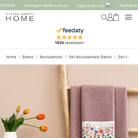
874496
Consegna rapida e sicura
Assistenza
Paga a rate con
1836
recensioni
Home
Bagno
Asciugamani
Set Asciugamano Bagno
Set Asciuga