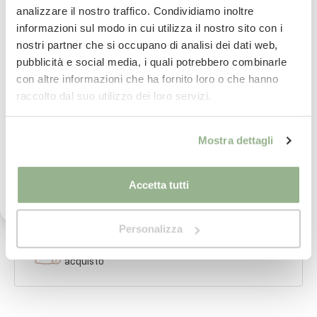
analizzare il nostro traffico. Condividiamo inoltre
Iscriviti subito alla nostra newsletter
informazioni sul modo in cui utilizza il nostro sito con i
nostri partner che si occupano di analisi dei dati web,
La tua email
Consegna
in 24/48 ore.
pubblicità e social media, i quali potrebbero combinarle
Per saperne di più
con altre informazioni che ha fornito loro o che hanno
Iscrivimi
raccolto dal suo utilizzo dei loro servizi.
Paga
in comode rate con
Ho letto il testo dell'informativa presente nella
Per saperne di più
Mostra dettagli
vostra Privacy Policy ed acconsento al
trattamento dei miei dati personali per l'invio di
comunicazioni tramite newsletter.
imballaggio
sicuro al 100%
Accetta tutti
Per saperne di più
Personalizza
Pietro ed il suo team
ti assistono nel tuo
acquisto