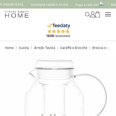
9 3926874496
Consegna rapida e sicura
Ass
Paga a rate con
1838
recensioni
Home
Cucina
Arredo Tavola
Caraffe e Brocche
Brocca con Porta